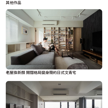
其他作品
推移了與孝親房的共牆，放大小孩房衣櫃尺度，打造小孩
房的舒適空間與動線。
老屋換新顏 開闊格局變身簡約日式文青宅