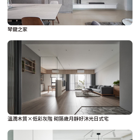
琴鍵之家
溫潤木質×低彩灰階 砌築歲月靜好沐光日式宅