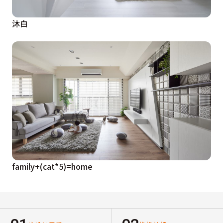
沐白
family+(cat*5)=home