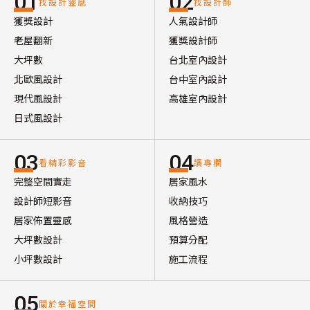
01
02
找設計靈感
找設計師
獲獎設計
人氣設計師
老屋翻新
獲獎設計師
大坪數
台北室內設計
北歐風設計
台中室內設計
現代風設計
高雄室內設計
日式風設計
03
04
看精彩影音
讀專欄
完整空間實走
居家風水
設計師短影音
收納技巧
居家佈置靈感
風格營造
大坪數設計
預算分配
小坪數設計
施工流程
05
關於幸福空間