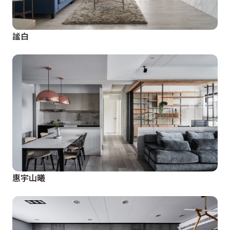
謐白
惠宇山曦