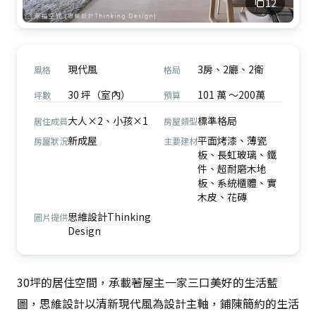
12
現代風
3房、2廳、2衛
風格
格局
30 坪（室內）
101 萬 ～200萬
坪數
預算
大人×2、小孩×1
標準格局
居住成員
房屋類型
新成屋
平面烤漆、薄瓷
房屋狀況
主要建材
板、長虹玻璃、鐵
件、超耐磨木地
板、系統櫃體、實
木皮、花磚
思維設計Thinking
圖片提供
Design
30坪的居住空間，承載著屋主一家三口美好的生活藍
圖，思維設計以清新現代風為設計主軸，鋪陳簡約的生活