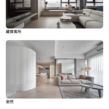
藏寶寓所
安然