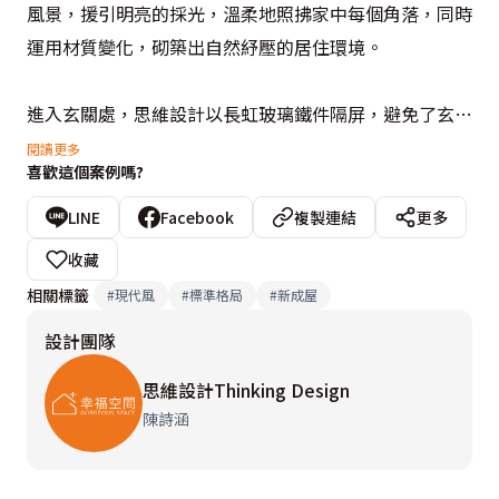
風景，援引明亮的採光，溫柔地照拂家中每個角落，同時
運用材質變化，砌築出自然紓壓的居住環境。

進入玄關處，思維設計以長虹玻璃鐵件隔屏，避免了玄關
開門見餐廚吧檯的疑慮，同時也營造敞亮的穿透視感。再
閱讀更多
喜歡這個案例嗎?
來，陳詩涵設計師梳理屋主對於生活空間配置與收納的需
求，微調原有3房2廳的格局，以白色作為主牆色調，並
LINE
Facebook
複製連結
更多
畫分出兩塊區域，自玄關處入門，鋪排高收納機能的系統
收藏
櫃體，客廳則採白色大理石紋薄瓷板電視牆，透過不同材
相關標籤
#
現代風
#
標準格局
#
新成屋
質肌理變化，豐富立面表情。餐廳空間因無法再增加櫃
設計團隊
體，所以將小孩房與餐廳的共牆往後挪移，增設電器櫃與
餐櫃。

思維設計Thinking Design
陳詩涵
進入私領域，主臥空間以沉穩色調營造出舒眠氛圍，並善
用櫃體空間深度，打造充足的儲物空間。在小孩房部分，