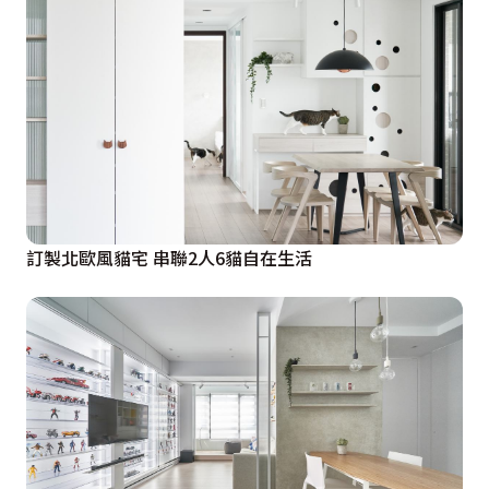
訂製北歐風貓宅 串聯2人6貓自在生活