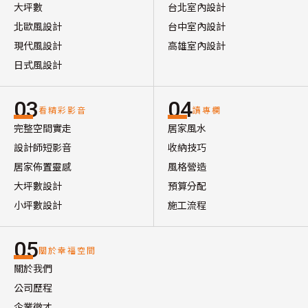
大坪數
台北室內設計
北歐風設計
台中室內設計
現代風設計
高雄室內設計
日式風設計
03
04
看精彩影音
讀專欄
完整空間實走
居家風水
設計師短影音
收納技巧
居家佈置靈感
風格營造
大坪數設計
預算分配
小坪數設計
施工流程
05
關於幸福空間
關於我們
公司歷程
企業徵才