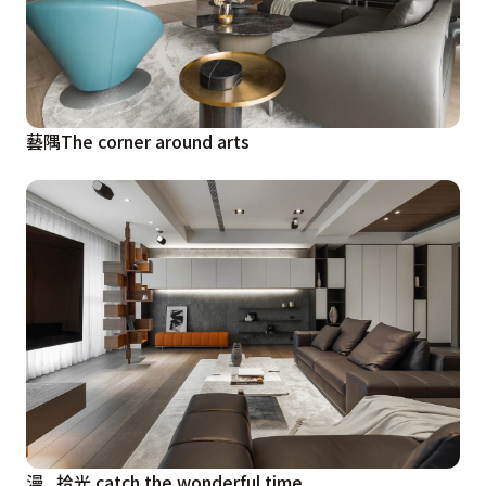
藝隅The corner around arts
漫 . 拾光 catch the wonderful time