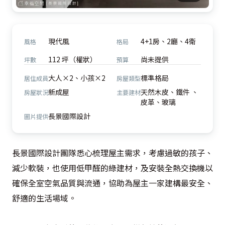
現代風
4+1房、2廳、4衛
風格
格局
112 坪（權狀）
尚未提供
坪數
預算
大人×2、小孩×2
標準格局
居住成員
房屋類型
新成屋
天然木皮、鐵件 、
房屋狀況
主要建材
皮革、玻璃
長景國際設計
圖片提供
長景國際設計團隊悉心梳理屋主需求，考慮過敏的孩子、
減少軟裝，也使用低甲醛的綠建材，及安裝全熱交換機以
確保全室空氣品質與流通，協助為屋主一家建構最安全、
舒適的生活場域。
