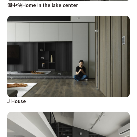
湖中泱Home in the lake center
J House