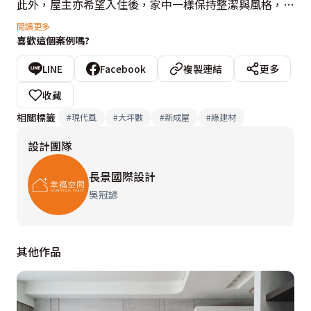
此外，屋主亦希望入住後，家中一樣保持整潔與風格，所
以，本案置入大量的櫃體，收納之餘也盡量將音響、主機
閱讀更多
喜歡這個案例嗎?
等設置在櫃中，以保持潔淨。

LINE
Facebook
複製連結
更多
色系方面用白、灰、深木色鋪敘空間，立面多以白色回應
收藏
開放格局，襯托出一室淨白敞亮，藉由櫃體線條形塑場域
相關標籤
#
現代風
#
大坪數
#
新成屋
#
綠建材
的俐落感，由深木色地坪烘托沉穩溫潤，再於局部植入石
設計團隊
紋紋理，構築具現代感的四口之家。
長景國際設計
吳冠諺
其他作品