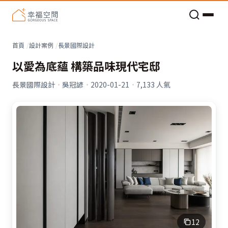
老屋預算分配與高 CP 值煥新術
看不見的居家風險和翻新關鍵
老屋預算分配與高 CP 值煥新術
首頁
設計案例
長景國際設計
以愛為底蘊 構築品味現代宅邸
長景國際設計
·
吳冠諺
·
2020-01-21
·
7,133
人氣
12