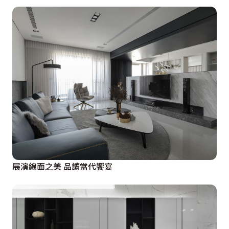
展演線面之美 品讀當代饗宴