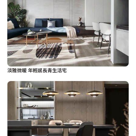
淡雅微暖 年輕感長青生活宅