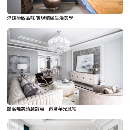
淬鍊極致品味 實現精緻生活美學
譜寫唯美綺麗詩篇 微奢華光感宅