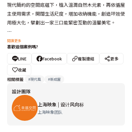
現代簡約的空間底蘊下，植入溫潤自然木元素，再依循屋
主使用需求，開闊生活尺度，增加收納機能，創造坪效使
用極大化，擘劃出一家三口能緊密互動的溫馨美宅。

自玄關進來，客、餐廚分屬兩區塊，屋子兩邊的開窗，讓
閱讀更多
喜歡這個案例嗎?
明亮天光蔓延公領域，圍塑出透亮澄澈光感的舒適日常。
設計師悉心梳理屋主生活需求，在有限預算下，以微調格
LINE
Facebook
複製連結
更多
局的手法，開闊生活場域，打造夫妻倆喜愛的互動式半開
收藏
放餐廚空間，並放大主臥空間變身套房，玄關處也闢出儲
相關標籤
#
現代風
#
新成屋
藏室，再配置兼具收納與展示的櫃體，提供足量的收納機
設計團隊
能。此外，採用隱藏門與玻璃拉門的設計，描繪整齊空間
視感及穿透性，搭配上表述品味的家具擺設，調和出最宜
上海映象 | 设计风向标
人的住家溫度，行住坐臥之中，都能盡享生活的美好！
上海映象团队