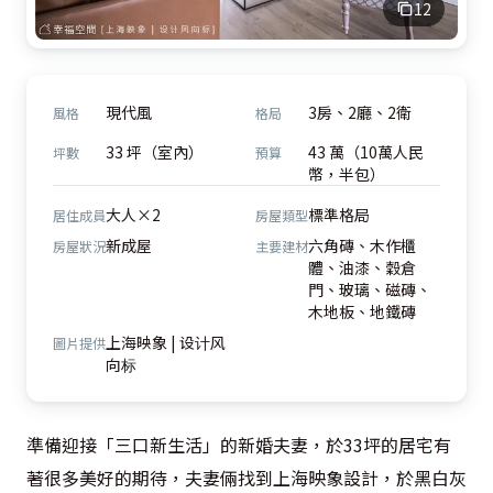
12
現代風
3房、2廳、2衛
風格
格局
33 坪（室內）
43 萬（10萬人民
坪數
預算
幣，半包）
大人×2
標準格局
居住成員
房屋類型
新成屋
六角磚、木作櫃
房屋狀況
主要建材
體、油漆、穀倉
門、玻璃、磁磚、
木地板、地鐵磚
上海映象 | 设计风
圖片提供
向标
準備迎接「三口新生活」的新婚夫妻，於33坪的居宅有
著很多美好的期待，夫妻倆找到上海映象設計，於黑白灰