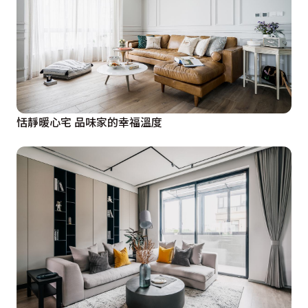
恬靜暖心宅 品味家的幸福溫度