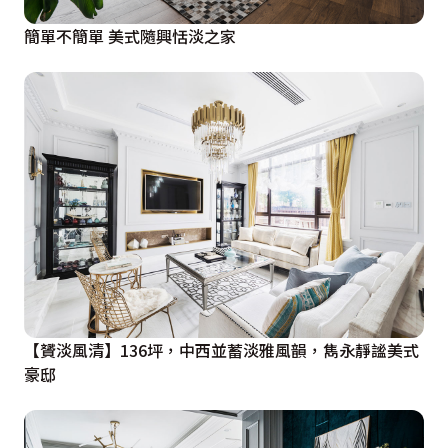
簡單不簡單 美式隨興恬淡之家
【贇淡風清】136坪，中西並蓄淡雅風韻，雋永靜謐美式
豪邸