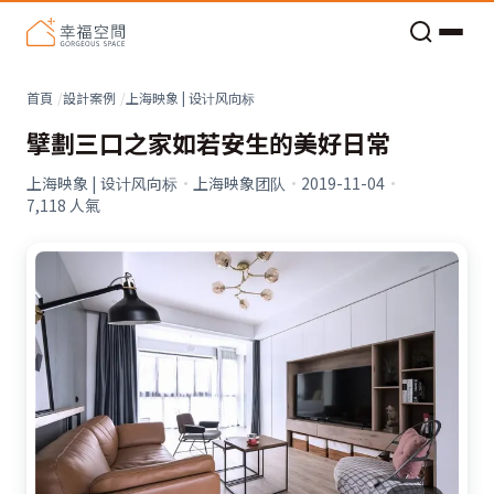
老屋預算分配與高 CP 值煥新術
首頁
設計案例
上海映象 | 设计风向标
擘劃三口之家如若安生的美好日常
上海映象 | 设计风向标
·
上海映象团队
·
2019-11-04
·
7,118
人氣