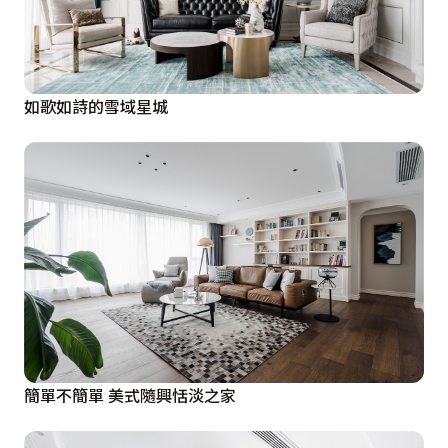
如歌如詩的雪域星城
簡單不簡單 美式隨興恬淡之家