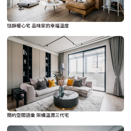
恬靜暖心宅 品味家的幸福溫度
簡約空間語彙 架構溫潤三代宅