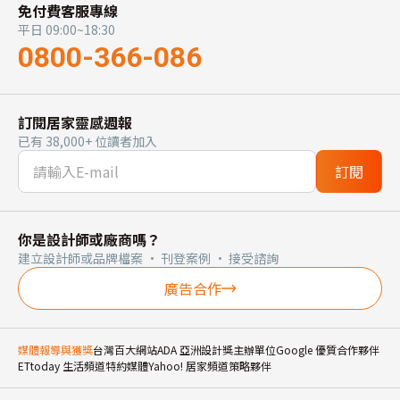
免付費客服專線
平日 09:00~18:30
0800-366-086
訂閱居家靈感週報
已有 38,000+ 位讀者加入
訂閱
你是設計師或廠商嗎？
建立設計師或品牌檔案 · 刊登案例 · 接受諮詢
廣告合作
媒體報導與獲獎
台灣百大網站
ADA 亞洲設計獎主辦單位
Google 優質合作夥伴
ETtoday 生活頻道特約媒體
Yahoo! 居家頻道策略夥伴