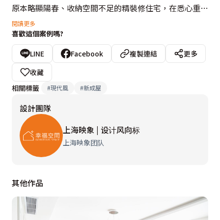
原本略顯陽春、收納空間不足的精裝修住宅，在悉心重劃
後綻放奪目光彩，體現從容高雅的美感哲學。客廳以白色
閱讀更多
喜歡這個案例嗎?
為基底，壁面及天花鋪陳立體線板勾勒視覺層次，氤氳浪
漫美式風情，沙發背牆植入整面櫃體，擴充收納容積，自
LINE
Facebook
複製連結
更多
帶璀璨脈絡的石材與水晶吊燈提煉華美氣韻，共構純淨雅
收藏
緻的美學空間。餐廳金屬造型鏡面及香檳金拉門昇華低奢
相關標籤
#
現代風
#
新成屋
質感，莫蘭迪色系家具及素雅窗簾烘托柔美風情，緩緩釋
設計團隊
放宜人溫度，自在閒適的舒適感深入居住者感官，釀構簡
約清雅的品味生活。
上海映象 | 设计风向标
上海映象团队
其他作品