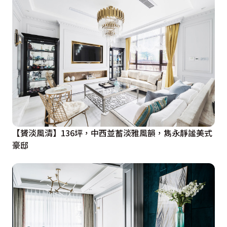
【贇淡風清】136坪，中西並蓄淡雅風韻，雋永靜謐美式
豪邸