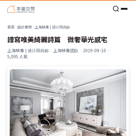
老屋預算分配與高 CP 值煥新術
首頁
設計案例
上海映象 | 设计风向标
譜寫唯美綺麗詩篇 微奢華光感宅
上海映象 | 设计风向标
·
上海映象团队
·
2019-09-10
·
5,095
人氣