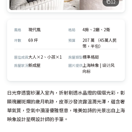
12
現代風
4房、2廳、2衛
風格
格局
69 坪
207 萬 （45萬人民
坪數
預算
幣，半包）
大人×2、小孩×1
標準格局
居住成員
房屋類型
新成屋
上海映象 | 设计风
房屋狀況
圖片提供
向标
日光穿透窗紗灑入室內，折射剔透水晶燈的熠熠光彩，彰
顯瑰麗斑斕的歲月軌跡，皮革沙發流露溫潤光澤，蘊含奢
華氣質，空氣中瀰漫優雅愜意，唯美如詩的光景出自上海
映象設計星啊設計師的手筆。
