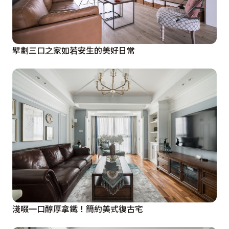
擘劃三口之家如若安生的美好日常
淺啜一口醇厚拿鐵！簡約美式復古宅