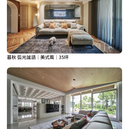
暮秋 弧光謐語｜美式風｜35坪