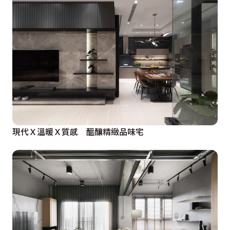
現代Ｘ溫暖Ｘ質感 醞釀精緻品味宅