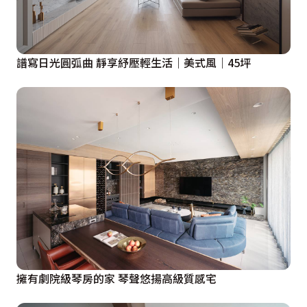
譜寫日光圓弧曲 靜享紓壓輕生活｜美式風｜45坪
擁有劇院級琴房的家 琴聲悠揚高級質感宅