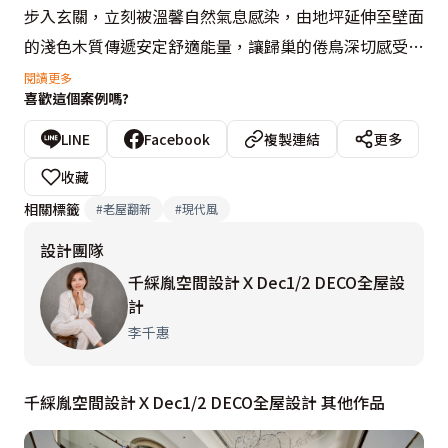
步入玄關，立刻被溫馨自然氣息感染，由地坪延伸至壁面
的淺色木質傳遞安定舒適能量，讓歸巢的倦鳥深切感受窩
心歸屬感，被溫暖輕柔包圍。而三種色彩組合而成的收納
閱讀更多
喜歡這個案例嗎?
鞋櫃，則呈現豐富多變層次，化作美麗的空間端景。轉入
公共領域，李千惠設計師拆除廚房及客廳隔牆，創造開闊
LINE
Facebook
複製連結
更多
明朗的自在場域，並揉入繽紛色彩及幾何線條，形塑俐落
收藏
時尚的現代感。立面雖植入充足收納機能，但由於呈現方
相關標籤
#
老屋翻新
#
現代風
式多元，反而成為牆面的裝飾造型，賦予空間多重表情。
設計團隊
可旋轉的輕薄電視櫃，使家人在公共領域的任何位置，都
千綵胤空間設計ＸDec1/2 DECO全屋設
能輕鬆娛樂，享受休閒愜意時光。開放流暢的整體空間配
計
置，拉近家人間的距離，描繪美好和諧的溫馨家庭情景。
李千惠
千綵胤空間設計ＸDec1/2 DECO全屋設計 其他作品