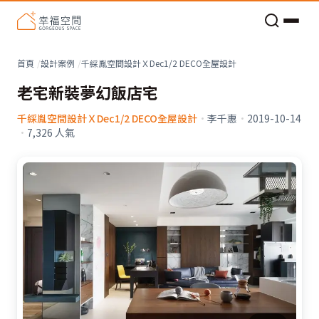
老屋預算分配與高 CP 值煥新術
看不見的居家風險和翻新關鍵
老屋預算分配與高 CP 值煥新術
首頁
設計案例
千綵胤空間設計ＸDec1/2 DECO全屋設計
老宅新裝夢幻飯店宅
千綵胤空間設計ＸDec1/2 DECO全屋設計
·
李千惠
·
2019-10-14
·
7,326
人氣