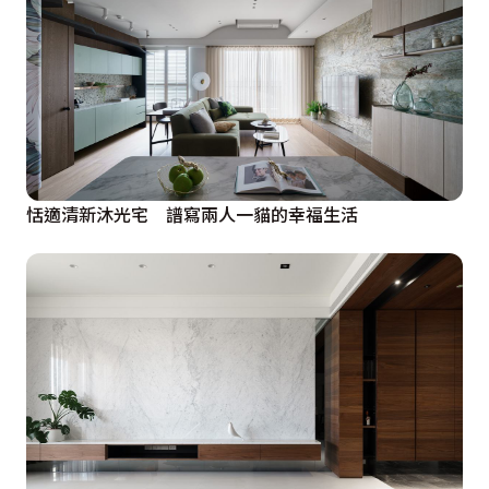
恬適清新沐光宅 譜寫兩人一貓的幸福生活