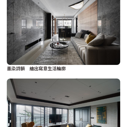
墨染詩韻 繪出寫意生活輪廓