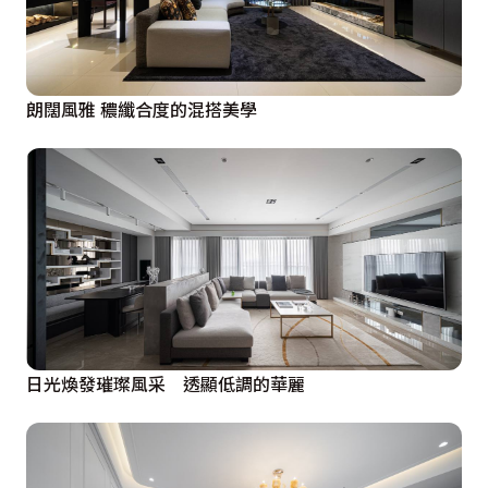
朗闊風雅 穠纖合度的混搭美學
日光煥發璀璨風采 透顯低調的華麗