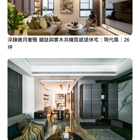
淬鍊歲月奢雅 鍍鈦與實木共織質感退休宅│現代風│26
坪