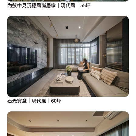
內斂中見沉穩風尚居家│現代風│55坪
石光寶盒｜現代風｜60坪