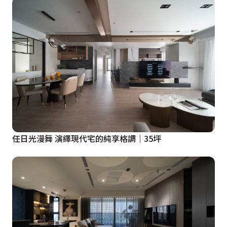
任日光漫舞 演繹現代宅的純享格調｜35坪