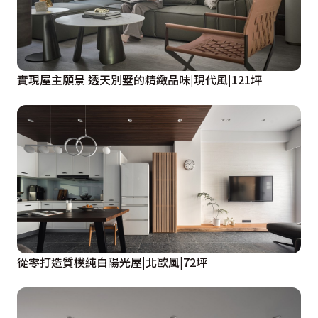
實現屋主願景 透天別墅的精緻品味|現代風|121坪
從零打造質樸純白陽光屋|北歐風|72坪