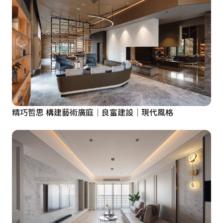
精巧哲思 構建藝術廣庭｜良富建設｜現代風格