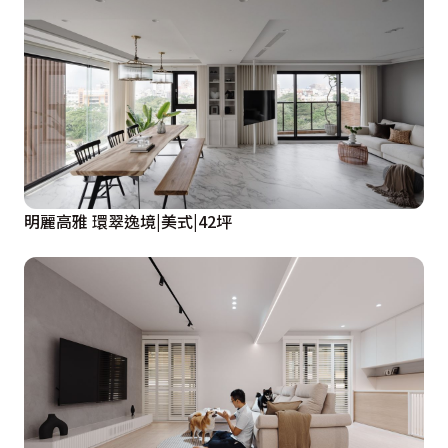
明麗高雅 環翠逸境|美式|42坪