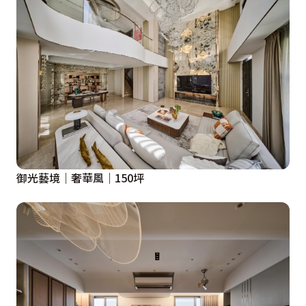
御光藝境｜奢華風｜150坪