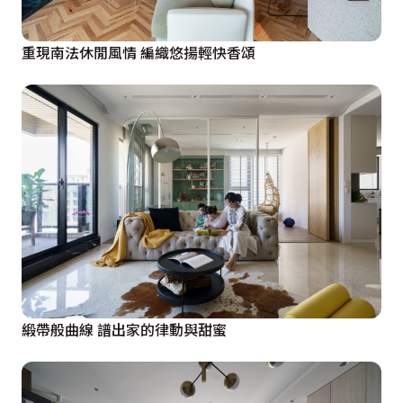
重現南法休閒風情 編織悠揚輕快香頌
緞帶般曲線 譜出家的律動與甜蜜