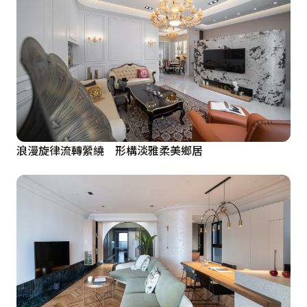
浪漫旋律流轉縈繞 形構淡雅柔美鄉居