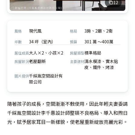
12
現代風
3房、2廳、2衛
風格
格局
34 坪（室內）
301 萬 ～400萬
坪數
預算
大人×2、小孩×2
標準格局
居住成員
房屋類型
老屋翻新
清水模漆、實木貼
房屋狀況
主要建材
皮、鐵件、烤漆
千綵胤空間設計有
圖片提供
限公司
隨著孩子的成長，空間漸漸不敷使用，因此年輕夫妻委請
千綵胤空間設計李千惠設計師整頓不良格局、導入和煦日
光，賦予居家耳目一新樣貌，使老屋重新綻放亮麗光彩。
