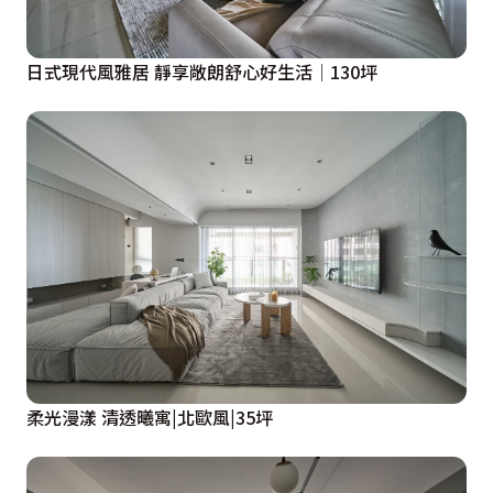
日式現代風雅居 靜享敞朗舒心好生活│130坪
柔光漫漾 清透曦寓|北歐風|35坪