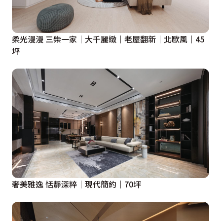
柔光漫漫 三柴一家｜大千麗緻｜老屋翻新｜北歐風｜45
坪
奢美雅逸 恬靜深粹｜現代簡約｜70坪