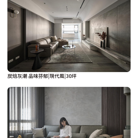
炭焙灰潮 品味芬郁|現代風|30坪