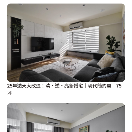
25年透天大改造！清‧透‧亮新婚宅│現代簡約風│75
坪