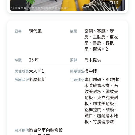
13
現代風
玄關、客廳、廚
風格
格局
房、主臥房、更衣
室、書房、客臥
室、衛浴×2
25 坪
尚未提供
坪數
預算
大人×1
樓中樓
居住成員
房屋類型
老屋翻新
進口磁磚、KD梧桐
房屋狀況
主要建材
木噴砂實木拼、石
紋美耐板、織紋美
耐板、火立克美耐
板、磁性美耐板、
鋁框拉門、茶鏡、
鐵件、超耐磨木地
板、竹炭健康漆
微自然室內裝修設
圖片提供