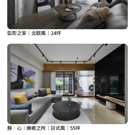
弧形之家｜北歐風｜24坪
靜．心：療癒之所｜日式風｜55坪