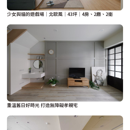
少女與貓的遊戲場｜北歐風｜43坪｜4房、2廳、2衛
重溫舊日好時光 打造無障礙孝親宅