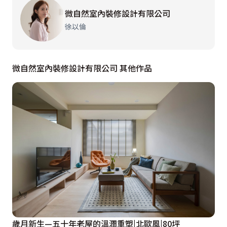
微自然室內裝修設計有限公司
二樓樓梯以沖孔鐵件作為圍欄，可隨意懸掛植物呈現了自
徐以倫
然的綠意生活。二樓書房採用大片透明的推拉門設計，拉
門收納時可居高臨下與客廳互動，同時提供遠眺的視野；
微自然室內裝修設計有限公司 其他作品
由於二樓樓高較矮，且雙面有主梁，書房以鏡面書櫃擴大
空間感。客臥室由於空間較小，也以側掀床的方式應對臨
時訪客的居住需求。

設計概念文字為【微自然室內裝修設計有限公司】提供
歲月新生—五十年老屋的溫潤重塑|北歐風|80坪