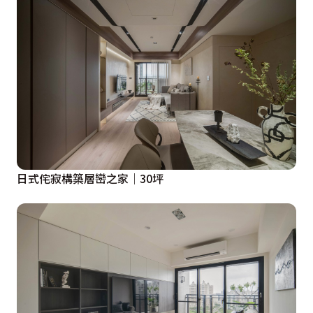
日式侘寂構築層巒之家│30坪