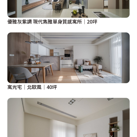
優雅灰紫調 現代雋雅單身質感寓所│20坪
寓光宅│北歐風│40坪