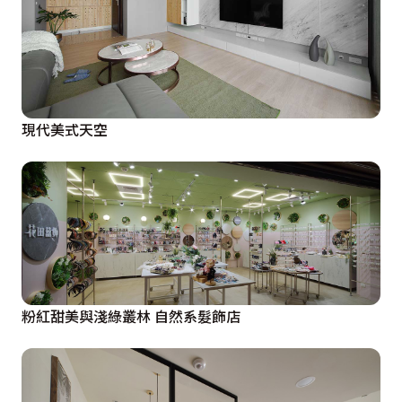
現代美式天空
粉紅甜美與淺綠叢林 自然系髮飾店