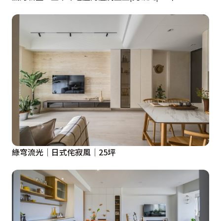
綠穹流光│日式侘寂風│25坪