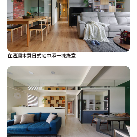
在溫潤木質日式宅中添一抺綠意