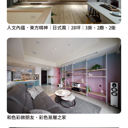
人文內蘊．東方精神｜日式風｜28坪｜3房、2廳、2衛
和色彩做朋友．彩色漸層之家