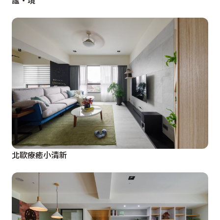
謐‧境
北歐療癒小清新