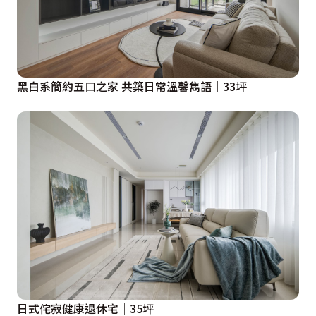
黑白系簡約五口之家 共築日常溫馨雋語│33坪
日式侘寂健康退休宅│35坪