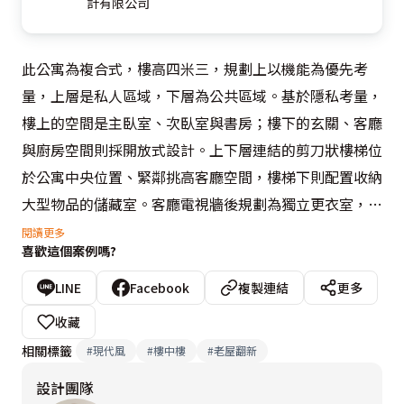
計有限公司
此公寓為複合式，樓高四米三，規劃上以機能為優先考
量，上層是私人區域，下層為公共區域。基於隱私考量，
樓上的空間是主臥室、次臥室與書房；樓下的玄關、客廳
與廚房空間則採開放式設計。上下層連結的剪刀狀樓梯位
於公寓中央位置、緊鄰挑高客廳空間，樓梯下則配置收納
大型物品的儲藏室。客廳電視牆後規劃為獨立更衣室，由
於地區氣候潮濕的緣故，此空間整合了乾衣機與熨燙設
閱讀更多
喜歡這個案例嗎?
備。

LINE
Facebook
複製連結
更多
客廳電視主牆以15度V型斜貼梧桐木紋造型，增添挑高空
收藏
間的趣味性，自外推窗撒落的光線，均勻的佈滿客廳。沙
相關標籤
#
現代風
#
樓中樓
#
老屋翻新
發背牆選用屋主喜愛的淺藍色，延續到二樓書房外牆，作
設計團隊
為引領樓梯動線的暗示元素。
