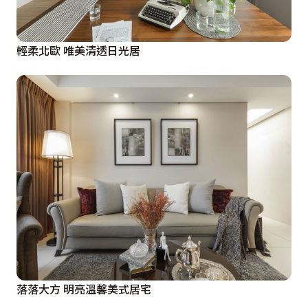
輕柔北歐 唯美清透日光居
落落大方 明亮溫馨美式居宅