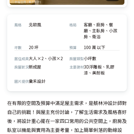
北歐風
客廳、廚房、餐
風格
格局
廳、主臥房、小孩
房、衛浴
20 坪
100 萬 以下
坪數
預算
大人×2、小孩×2
小坪數
居住成員
房屋類型
新成屋
3D浮雕板、乳膠
房屋狀況
主要建材
漆、美耐板
彙禾設計
圖片提供
在有限的空間及預算中滿足屋主需求，是蔡林沖設計師對
自己的挑戰！與屋主充份討論，了解生活需求及風格喜好
後，將設計重心擺在一家四口常用的公共空間上，廚房及
臥室以機能與實用為主要考量，加上簡單俐落的動線設