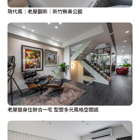
現代風│老屋翻新│新竹縣黃公館
老屋變身住辦合一宅 型塑多元風格空間感