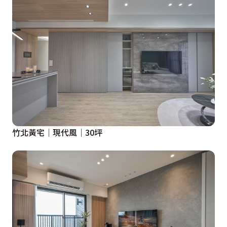
竹北黃宅│現代風│30坪