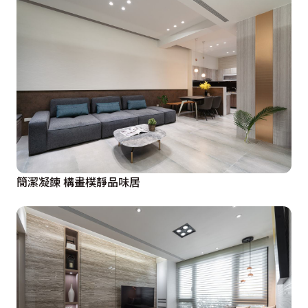
簡潔凝鍊 構畫樸靜品味居