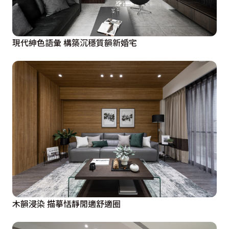
現代紳色語彙 構築沉穩質韻新婚宅
木韻浸染 描摹恬靜閒適舒適圈