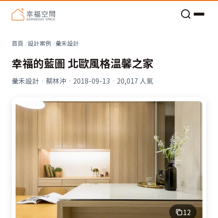
老屋預算分配與高 CP 值煥新術
看不見的居家風險和翻新關鍵
老屋預算分配與高 CP 值煥新術
首頁
設計案例
彙禾設計
幸福的藍圖 北歐風格溫馨之家
彙禾設計
·
蔡林沖
·
2018-09-13
·
20,017
人氣
12