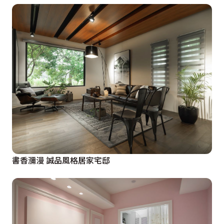
書香瀰漫 誠品風格居家宅邸