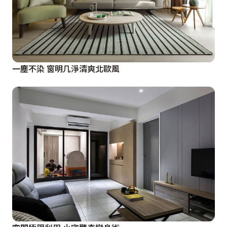
一塵不染 窗明几淨清爽北歐風