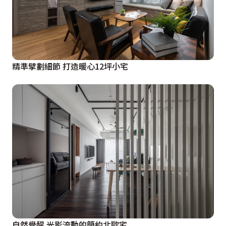
精準擘劃細節 打造暖心12坪小宅
自然覺醒 光影流動的簡約北歐宅