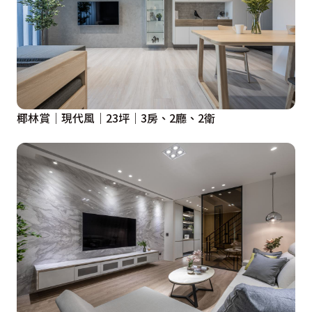
椰林賞｜現代風｜23坪｜3房、2廳、2衛