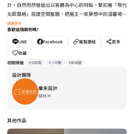
計，自然而然營造出以客廳為中心的特點。緊扣著「現代
北歐風格」搭建空間藍圖，把屋主一家夢想中的溫馨場域
具現化。

閱讀更多
喜歡這個案例嗎?
彙禾設計運用素色為基底，奠定整體色調走向，搭配具有
LINE
Facebook
複製連結
更多
自然氣息的木紋壁面，北歐特色便隱然成形。蔡林沖設計
收藏
師表示，北歐風格設計中，家具、家飾及燈光營造是不可
相關標籤
#
北歐風
#
小坪數
#
新成屋
或缺的三大重點。繽紛的色彩聚攏出視覺中心，搭配壁面
設計團隊
上的挖空開口，打破一成不變的規律展現出趣味感。燈光
設計同樣充滿巧思，暖黃色的光線從壁面與天花板漫延而
彙禾設計
出，讓整體空間明亮而不刺眼，吊燈及立燈作為重點補充
蔡林沖
照明，滿足使用上的需求。大方而不簡單的設計，處處可
以窺見彙禾設計的用心及細心，呈現出屋主期望的溫馨舒
其他作品
適之家。