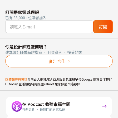
訂閱居家靈感週報
已有 38,000+ 位讀者加入
訂閱
你是設計師或廠商嗎？
建立設計師或品牌檔案 · 刊登案例 · 接受諮詢
廣告合作
媒體報導與獲獎
台灣百大網站
ADA 亞洲設計獎主辦單位
Google 優質合作夥伴
ETtoday 生活頻道特約媒體
Yahoo! 居家頻道策略夥伴
在 Podcast 收聽幸福空間
每週更新 · 最熱門的居家話題