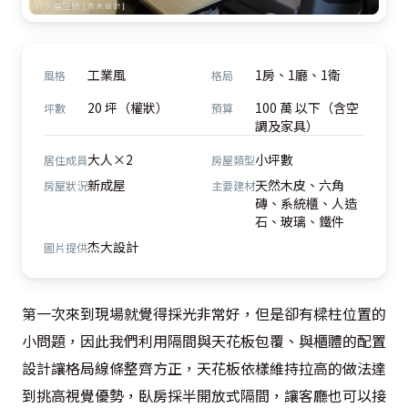
工業風
1房、1廳、1衛
風格
格局
20 坪（權狀）
100 萬 以下（含空
坪數
預算
調及家具）
大人×2
小坪數
居住成員
房屋類型
新成屋
天然木皮、六角
房屋狀況
主要建材
磚、系統櫃、人造
石、玻璃、鐵件
杰大設計
圖片提供
第一次來到現場就覺得採光非常好，但是卻有樑柱位置的
小問題，因此我們利用隔間與天花板包覆、與櫃體的配置
設計讓格局線條整齊方正，天花板依樣維持拉高的做法達
到挑高視覺優勢，臥房採半開放式隔間，讓客廳也可以接