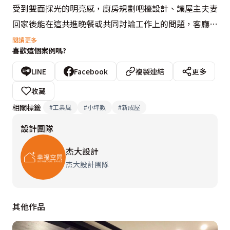
受到雙面採光的明亮感，廚房規劃吧檯設計、讓屋主夫妻
回家後能在這共進晚餐或共同討論工作上的問題，客廳配
置的小劇院更可以讓屋主們假日可以窩上一整天看看電
閱讀更多
喜歡這個案例嗎?
影、玩玩遊戲機，坪數雖小還是能成就幸福空間，因為能
在各自下班後聚再一起分享彼此的興趣與生活點滴就是最
LINE
Facebook
複製連結
更多
幸福的事。

收藏
相關標籤
#
工業風
#
小坪數
#
新成屋
設計概念文字為【杰大設計團隊】提供
設計團隊
杰大設計
杰大設計團隊
其他作品