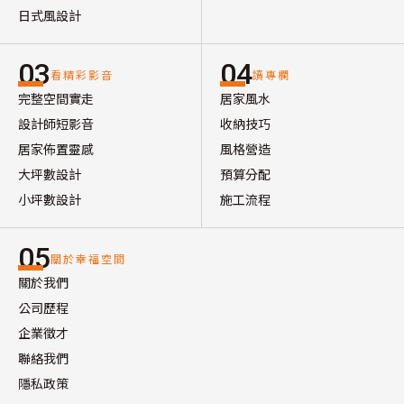
日式風設計
03
04
看精彩影音
讀專欄
完整空間實走
居家風水
設計師短影音
收納技巧
居家佈置靈感
風格營造
大坪數設計
預算分配
小坪數設計
施工流程
05
關於幸福空間
關於我們
公司歷程
企業徵才
聯絡我們
隱私政策