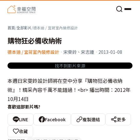
老屋預算分配與高 CP 值煥新術
首頁
/
全部影片
/
德本迪 / 宜荷室內裝修設計
購物狂必備收納術
德本迪 / 宜荷室內裝修設計
·
宋雯鈴、宋志鍾
·
2013-01-08
找不到影片來源
本週日宋雯鈴設計師將在空中分享『購物狂必備收納
術』！精采內容千萬不能錯過！<br> 播出時間：2012年
10月14日
喜歡這部影片嗎?
LINE
Facebook
複製連結
更多
收藏