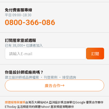
免付費客服專線
平日 09:00~18:30
0800-366-086
訂閱居家靈感週報
已有 38,000+ 位讀者加入
訂閱
你是設計師或廠商嗎？
建立設計師或品牌檔案 · 刊登案例 · 接受諮詢
廣告合作
媒體報導與獲獎
台灣百大網站
ADA 亞洲設計獎主辦單位
Google 優質合作夥伴
ETtoday 生活頻道特約媒體
Yahoo! 居家頻道策略夥伴