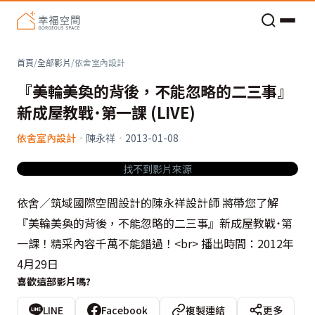
老屋預算分配與高 CP 值煥新術
首頁
/
全部影片
/
依舍室內設計
『美輪美奐的背後，不能忽略的二三事』
新成屋教戰˙第一課 (LIVE)
依舍室內設計
·
陳永祥
·
2013-01-08
找不到影片來源
依舍／筑域國際空間設計的陳永祥設計師 將帶您了解
『美輪美奐的背後，不能忽略的二三事』新成屋教戰˙第
一課！精采內容千萬不能錯過！<br> 播出時間：2012年
4月29日
喜歡這部影片嗎?
LINE
Facebook
複製連結
更多