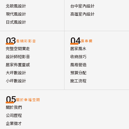
北歐風設計
台中室內設計
現代風設計
高雄室內設計
日式風設計
03
04
看精彩影音
讀專欄
完整空間實走
居家風水
設計師短影音
收納技巧
居家佈置靈感
風格營造
大坪數設計
預算分配
小坪數設計
施工流程
05
關於幸福空間
關於我們
公司歷程
企業徵才