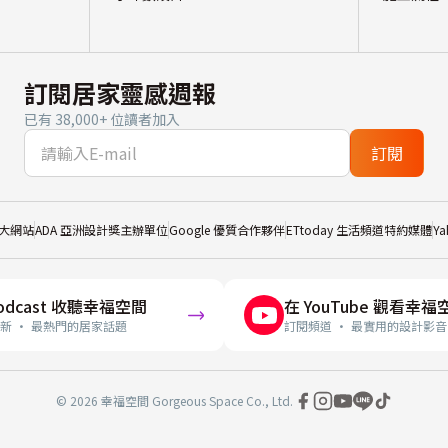
訂閱居家靈感週報
已有 38,000+ 位讀者加入
訂閱
大網站
ADA 亞洲設計獎主辦單位
Google 優質合作夥伴
ETtoday 生活頻道特約媒體
Y
odcast 收聽幸福空間
在 YouTube 觀看幸福
新 · 最熱門的居家話題
訂閱頻道 · 最實用的設計影音
© 2026 幸福空間 Gorgeous Space Co., Ltd.