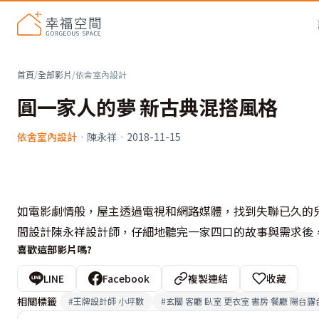
首頁
/
全部影片
/
依舍室內設計
圓一家人的夢 新古典混搭風格
依舍室內設計
·
陳永祥
·
2018-11-15
如電影劇情般，屋主透過電視和網路媒體，找到失聯已久的
間設計陳永祥設計師，仔細地聽完一家四口的故事與需求後
喜歡這部影片嗎?
LINE
Facebook
複製連結
收藏
相關標籤
#
王牌設計師 小坪數
#
玄關 客廳 臥室 更衣室 書房 餐廳 陽台露