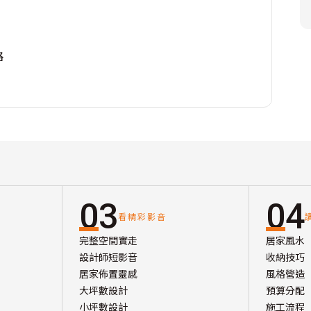
格
03
04
看精彩影音
完整空間實走
居家風水
設計師短影音
收納技巧
居家佈置靈感
風格營造
大坪數設計
預算分配
小坪數設計
施工流程