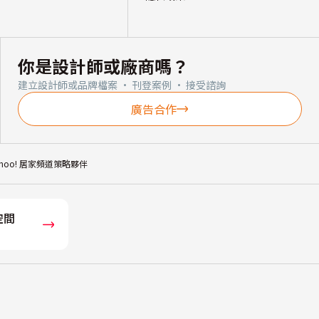
你是設計師或廠商嗎？
建立設計師或品牌檔案 · 刊登案例 · 接受諮詢
廣告合作
ahoo! 居家頻道策略夥伴
空間