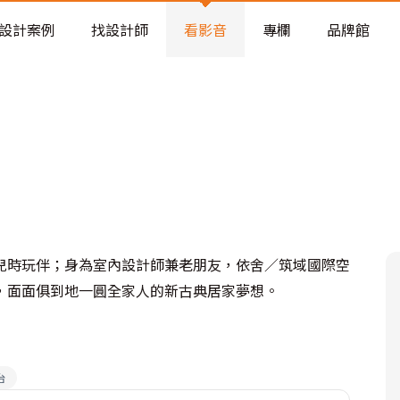
老屋預算分配與高 CP 值煥新術
設計案例
找設計師
看影音
專欄
品牌館
兒時玩伴；身為室內設計師兼老朋友，依舍／筑域國際空
，面面俱到地一圓全家人的新古典居家夢想。
台