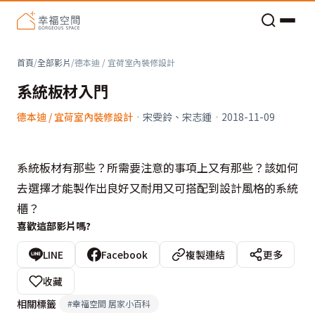
老屋預算分配與高 CP 值煥新術
首頁
/
全部影片
/
德本迪 / 宜荷室內裝修設計
系統板材入門
德本迪 / 宜荷室內裝修設計
·
宋雯鈴、宋志鍾
·
2018-11-09
系統板材有那些？所需要注意的事項上又有那些？該如何
去選擇才能製作出良好又耐用又可搭配到設計風格的系統
櫃？
喜歡這部影片嗎?
LINE
Facebook
複製連結
更多
收藏
相關標籤
#
幸福空間 居家小百科