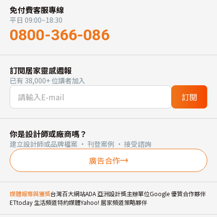
免付費客服專線
平日 09:00~18:30
0800-366-086
訂閱居家靈感週報
已有 38,000+ 位讀者加入
訂閱
你是設計師或廠商嗎？
建立設計師或品牌檔案 · 刊登案例 · 接受諮詢
廣告合作
媒體報導與獲獎
台灣百大網站
ADA 亞洲設計獎主辦單位
Google 優質合作夥伴
ETtoday 生活頻道特約媒體
Yahoo! 居家頻道策略夥伴