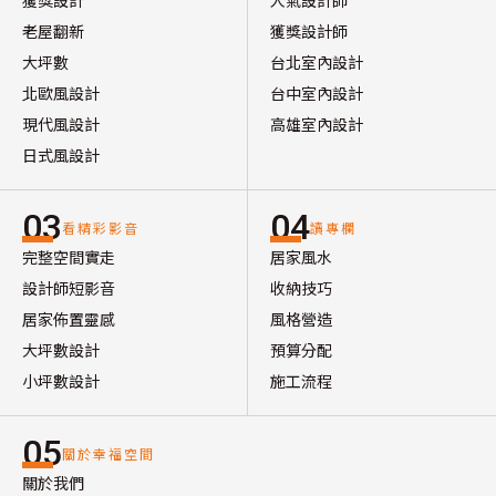
獲獎設計
人氣設計師
老屋翻新
獲獎設計師
大坪數
台北室內設計
北歐風設計
台中室內設計
現代風設計
高雄室內設計
日式風設計
03
04
看精彩影音
讀專欄
完整空間實走
居家風水
設計師短影音
收納技巧
居家佈置靈感
風格營造
大坪數設計
預算分配
小坪數設計
施工流程
05
關於幸福空間
關於我們