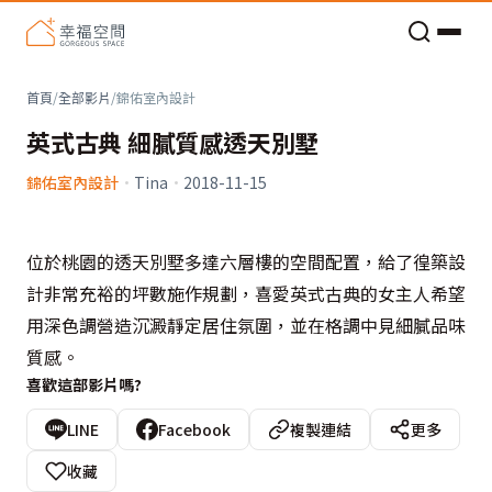
老屋預算分配與高 CP 值煥新術
首頁
/
全部影片
/
錦佑室內設計
英式古典 細膩質感透天別墅
錦佑室內設計
·
Tina
·
2018-11-15
位於桃園的透天別墅多達六層樓的空間配置，給了徨築設
計非常充裕的坪數施作規劃，喜愛英式古典的女主人希望
用深色調營造沉澱靜定居住氛圍，並在格調中見細膩品味
質感。
喜歡這部影片嗎?
LINE
Facebook
複製連結
更多
收藏