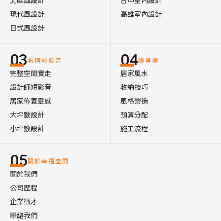
北歐風設計
台中室內設計
現代風設計
高雄室內設計
日式風設計
03
04
看精彩影音
讀專欄
完整空間實走
居家風水
設計師短影音
收納技巧
居家佈置靈感
風格營造
大坪數設計
預算分配
小坪數設計
施工流程
05
關於幸福空間
關於我們
公司歷程
企業徵才
聯絡我們