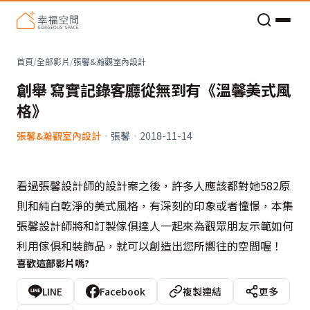
老屋預算分配與高 CP 值煥新術
首頁
/
全部影片
/
張馨&瀚觀室內設計
創舉 寫實記錄客廳從無到有《溫馨美式風
格》
張馨&瀚觀室內設計
·
張馨
·
2018-11-14
看過張馨設計師的設計案之後，許多人應該都對她582原
則和純白乾淨的美式風格，有深刻的印象或者憧憬，本集
張馨設計師將和訂製傢俱達人一起來為觀眾朋友示範如何
利用傢俱和裝飾品，就可以創造出您所嚮往的空間喔！
喜歡這部影片嗎?
LINE
Facebook
複製連結
更多