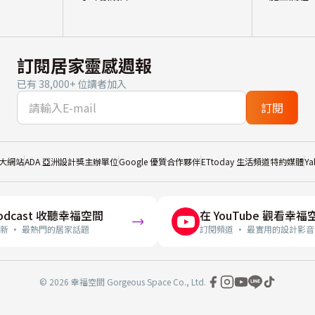
訂閱居家靈感週報
已有 38,000+ 位讀者加入
訂閱
大網站
ADA 亞洲設計獎主辦單位
Google 優質合作夥伴
ETtoday 生活頻道特約媒體
Y
odcast 收聽幸福空間
在 YouTube 觀看幸福
新 · 最熱門的居家話題
訂閱頻道 · 最實用的設計影音
© 2026 幸福空間 Gorgeous Space Co., Ltd.