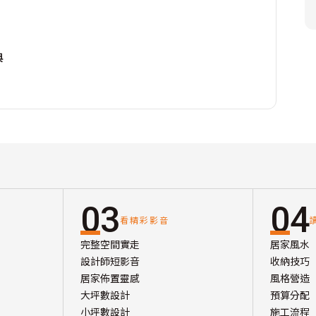
典
03
04
看精彩影音
完整空間實走
居家風水
設計師短影音
收納技巧
居家佈置靈感
風格營造
大坪數設計
預算分配
小坪數設計
施工流程