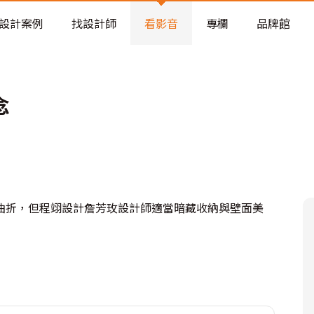
老屋預算分配與高 CP 值煥新術
設計案例
找設計師
看影音
專欄
品牌館
念
曲折，但程翊設計詹芳玫設計師適當暗藏收納與壁面美