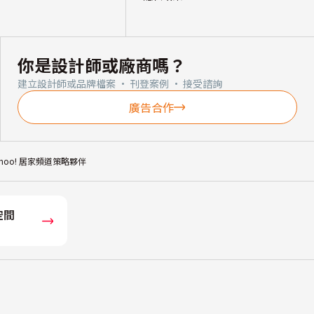
你是設計師或廠商嗎？
建立設計師或品牌檔案 · 刊登案例 · 接受諮詢
廣告合作
ahoo! 居家頻道策略夥伴
空間