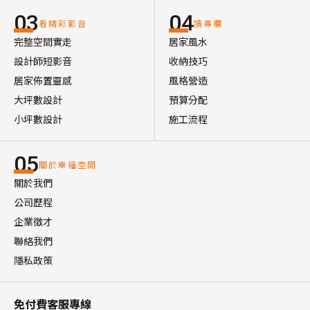
03
04
看精彩影音
讀專欄
完整空間實走
居家風水
設計師短影音
收納技巧
居家佈置靈感
風格營造
大坪數設計
預算分配
小坪數設計
施工流程
05
關於幸福空間
關於我們
公司歷程
企業徵才
聯絡我們
隱私政策
免付費客服專線