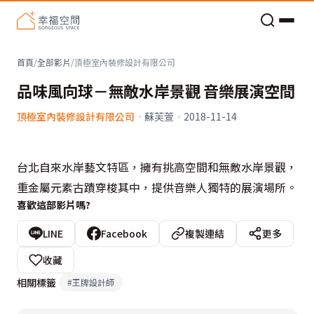
老屋預算分配與高 CP 值煥新術
首頁
/
全部影片
/
頂極室內裝修設計有限公司
品味風向球－無敵水岸景觀 音樂展演空間
頂極室內裝修設計有限公司
·
蘇芙萱
·
2018-11-14
台北自來水岸藝文特區，擁有挑高空間和無敵水岸景觀，
重金屬元素古蹟穿梭其中，提供音樂人獨特的展演場所。
喜歡這部影片嗎?
LINE
Facebook
複製連結
更多
收藏
相關標籤
#
王牌設計師