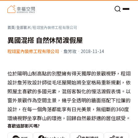
老屋預算分配與高 CP 值煥新術
首頁
/
全部影片
/
程翊室內裝修工程有限公司
異國混搭 自然休閒渡假屋
程翊室內裝修工程有限公司
·
詹芳玫
·
2018-11-14
位於陽明山制高點的別墅擁有得天獨厚的景觀視野，程翊
設計詹芳玫設計師從毛坯屋開始將全室格局重新規劃，依
照屋主喜歡的多國元素，混搭客製化的慢活渡假表情。以
窗外景觀作為空間主景，幾乎全透明的牆面搭配下拉簾的
設計，在每一個角落都能享有日光美景，無組斷的360度
環繞視野坐享群山的環抱，回歸自然最舒適的居住感受。
喜歡這部影片嗎?