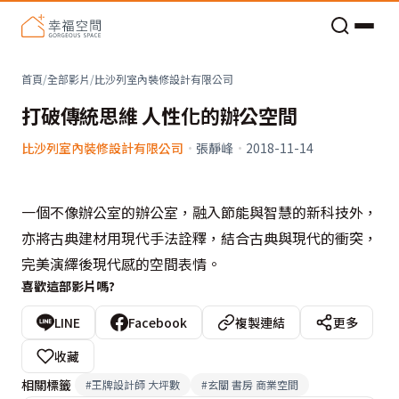
老屋預算分配與高 CP 值煥新術
首頁
/
全部影片
/
比沙列室內裝修設計有限公司
打破傳統思維 人性化的辦公空間
比沙列室內裝修設計有限公司
·
張靜峰
·
2018-11-14
一個不像辦公室的辦公室，融入節能與智慧的新科技外，
亦將古典建材用現代手法詮釋，結合古典與現代的衝突，
完美演繹後現代感的空間表情。
喜歡這部影片嗎?
LINE
Facebook
複製連結
更多
收藏
相關標籤
#
王牌設計師 大坪數
#
玄關 書房 商業空間