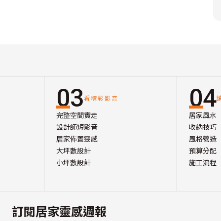
03
04
看精彩影音
完整空間實走
居家風水
設計師短影音
收納技巧
居家佈置靈感
風格營造
大坪數設計
預算分配
小坪數設計
施工流程
訂閱居家靈感週報