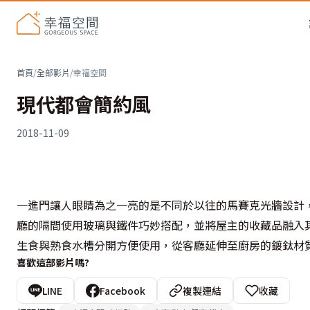
首頁
/
全部影片
/
幸福空間
現代都會簡約風
2018-11-09
一進門讓人眼睛為之一亮的是不同於以往的馬賽克光牆設計
廳的隔間使用玻璃與鐵件巧妙搭配，並將屋主的收藏品融入
生食與熟食水槽分開方便使用，從客廳延伸至廚房的鍍鈦材
喜歡這部影片嗎?
LINE
Facebook
複製連結
收藏