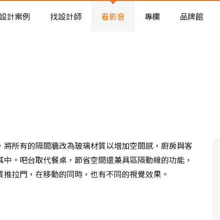
老屋預算分配與高 CP 值煥新術
設計案例
找設計師
看影音
專欄
品牌館
，將所有的隔間牆改為玻璃材質以增加空間感，廚房與客
其中。吧台取代餐桌，節省空間還兼具區隔動線的功能，
質推拉門，在移動的同時，也有不同的視覺效果。