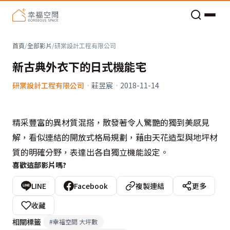
老屋預算分配與高 CP 值煥新術
首頁
/
全部影片
/
研棠設計工程有限公司
新古典外衣下的日式機能宅
研棠設計工程有限公司
·
莊昱宸
·
2018-11-14
精采豐富的異材質混搭，散發著令人驚艷的獨到美感見
解，看似連結的開放式格局規劃，藉由天花造型與地坪材
質的明確分野，表達出各自獨立機能設定。
喜歡這部影片嗎?
LINE
Facebook
複製連結
更多
收藏
相關標籤
#
幸福空間 大坪數