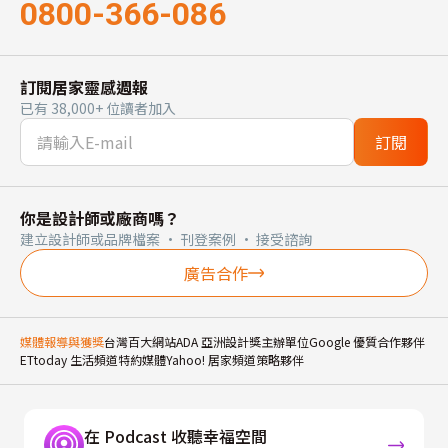
0800-366-086
訂閱居家靈感週報
已有 38,000+ 位讀者加入
訂閱
你是設計師或廠商嗎？
建立設計師或品牌檔案 · 刊登案例 · 接受諮詢
廣告合作
媒體報導與獲獎
台灣百大網站
ADA 亞洲設計獎主辦單位
Google 優質合作夥伴
ETtoday 生活頻道特約媒體
Yahoo! 居家頻道策略夥伴
在 Podcast 收聽幸福空間