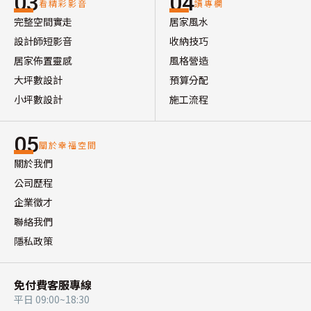
03
04
看精彩影音
讀專欄
完整空間實走
居家風水
設計師短影音
收納技巧
居家佈置靈感
風格營造
大坪數設計
預算分配
小坪數設計
施工流程
05
關於幸福空間
關於我們
公司歷程
企業徵才
聯絡我們
隱私政策
免付費客服專線
平日 09:00~18:30