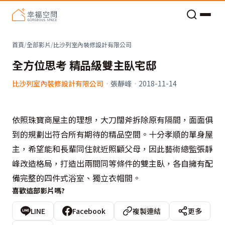
老屋預算分配與高 CP 值煥新術
首頁
/
全部影片
/
比沙列室內裝修設計有限公司
全方位思考 精品級雙主臥宅邸
比沙列室內裝修設計有限公司
·
張靜峰
·
2018-11-14
依照珠寶商屋主的理想，大刀闊斧拆除原有隔間，面面俱
到的規劃出符合所有期待的精品空間。十分孝順的單身屋
主，希望能和長輩同住就近照顧父母，因此藝術總監張靜
峰改造格局，打造出兩間同等條件的雙主臥，各自擁有配
備完整的四件式浴室、獨立衣帽間。
喜歡這部影片嗎?
LINE
Facebook
複製連結
更多