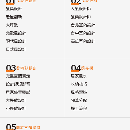
01
02
找設計靈感
找設計師
獲獎設計
人氣設計師
老屋翻新
獲獎設計師
大坪數
台北室內設計
北歐風設計
台中室內設計
現代風設計
高雄室內設計
日式風設計
03
04
看精彩影音
讀專欄
完整空間實走
居家風水
設計師短影音
收納技巧
居家佈置靈感
風格營造
大坪數設計
預算分配
小坪數設計
施工流程
05
關於幸福空間