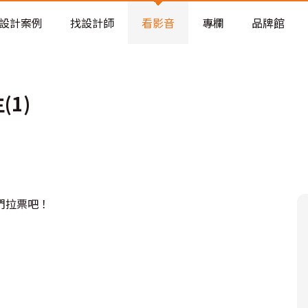
老屋預算分配與高 CP 值煥新術
設計案例
找設計師
看影音
專欄
品牌館
1)
們拉票吧！