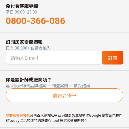
免付費客服專線
平日 09:00~18:30
0800-366-086
訂閱居家靈感週報
已有 38,000+ 位讀者加入
訂閱
你是設計師或廠商嗎？
建立設計師或品牌檔案 · 刊登案例 · 接受諮詢
廣告合作
媒體報導與獲獎
台灣百大網站
ADA 亞洲設計獎主辦單位
Google 優質合作夥伴
ETtoday 生活頻道特約媒體
Yahoo! 居家頻道策略夥伴