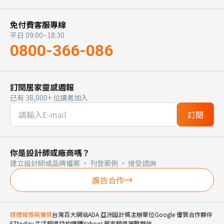
免付費客服專線
平日 09:00~18:30
0800-366-086
訂閱居家靈感週報
已有 38,000+ 位讀者加入
訂閱
你是設計師或廠商嗎？
建立設計師或品牌檔案 · 刊登案例 · 接受諮詢
廣告合作
媒體報導與獲獎
台灣百大網站
ADA 亞洲設計獎主辦單位
Google 優質合作夥伴
ETtoday 生活頻道特約媒體
Yahoo! 居家頻道策略夥伴