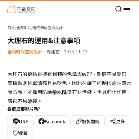
老屋預算分配與高 CP 值煥新術
首頁
/
全部影片
/
春雨時尚空間設計
大理石的運用&注意事項
春雨時尚空間設計
·
周建志
·
2018-11-13
大理石的優點是擁有獨特的色澤與紋理、耐磨不易變形，
其缺點則是單價高且易吃色，因此在施工的時候需注意六
面防護，並採用防護藥水降低石材污染、也具強化作用，
讓它不易破裂。
喜歡這部影片嗎?
LINE
Facebook
複製連結
更多
收藏