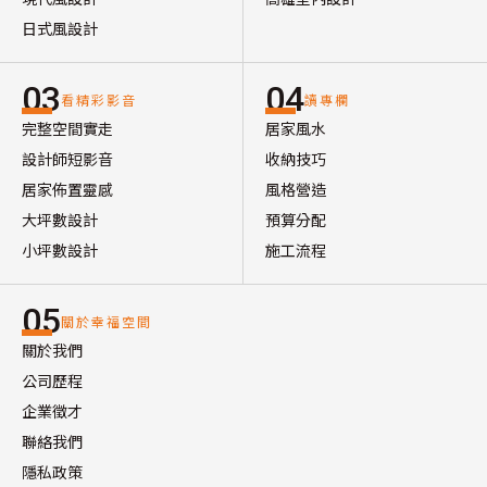
日式風設計
03
04
看精彩影音
讀專欄
完整空間實走
居家風水
設計師短影音
收納技巧
居家佈置靈感
風格營造
大坪數設計
預算分配
小坪數設計
施工流程
05
關於幸福空間
關於我們
公司歷程
企業徵才
聯絡我們
隱私政策