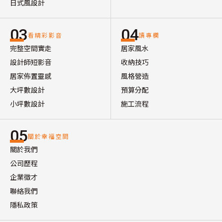
日式風設計
03
04
看精彩影音
讀專欄
完整空間實走
居家風水
設計師短影音
收納技巧
居家佈置靈感
風格營造
大坪數設計
預算分配
小坪數設計
施工流程
05
關於幸福空間
關於我們
公司歷程
企業徵才
聯絡我們
隱私政策