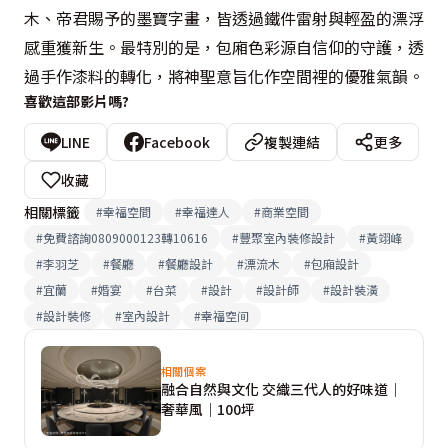
木、帝君賜予的墨寶字畫，皆透過鐵件雷射與輕盈的漂浮
感重獲新生。最特別的是，包廂色彩源自信仰的守護，透
過手作漆料的轉化，將神聖意旨化作空間裡的優雅氣韻。
喜歡這部影片嗎?
LINE
Facebook
複製連結
更多
收藏
相關標籤
#
幸福空間
#
幸福達人
#
商業空間
#
免費諮詢0809000123轉10616
#
豐聚室內裝修設計
#
黃翊峰
#
李羽芝
#
餐廳
#
餐廳設計
#
漂流木
#
包廂設計
#
宜蘭
#
婚宴
#
台菜
#
設計
#
設計師
#
設計裝潢
#
設計裝修
#
室內設計
#
幸福空间
相關個案
融合自然與文化 交織三代人的好味道｜
奢華風｜100坪