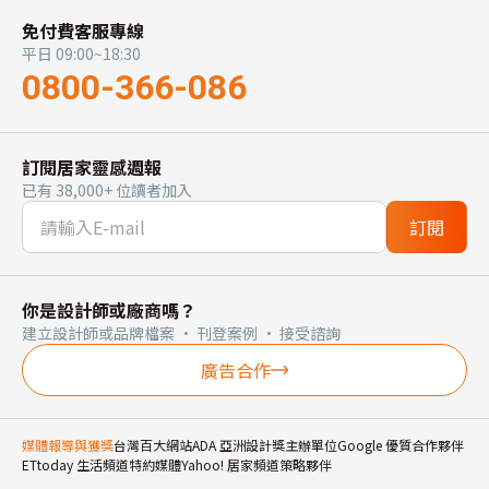
免付費客服專線
平日 09:00~18:30
0800-366-086
訂閱居家靈感週報
已有 38,000+ 位讀者加入
訂閱
你是設計師或廠商嗎？
建立設計師或品牌檔案 · 刊登案例 · 接受諮詢
廣告合作
媒體報導與獲獎
台灣百大網站
ADA 亞洲設計獎主辦單位
Google 優質合作夥伴
ETtoday 生活頻道特約媒體
Yahoo! 居家頻道策略夥伴