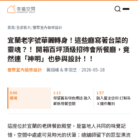
老屋預算分配與高 CP 值煥新術
首頁
/
全部影片
/
豐聚室內裝修設計
宜蘭老字號華麗轉身！這些廳寫著台菜的
靈魂？！ 開箱百坪頂級招待會所餐廳，竟
然連「神明」也參與設計！！
豐聚室內裝修設計
·
黃翊峰 & 李羽芝
·
2026-05-18
0:00
1:13
1:57
開場
保留舊有特色標誌 融入
融入屋主信仰 訂製吊燈
嶄新用餐空間
Ｘ鐵件雕刻
這座位於宜蘭的老牌餐飲殿堂，是當地人共同的味覺記
憶，空間中處處可見時光的伏筆：總舖師留下的巨型漂流