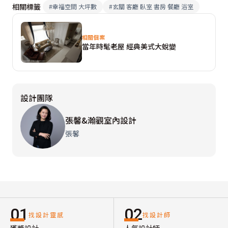
相關標籤
#
幸福空間 大坪數
#
玄關 客廳 臥室 書房 餐廳 浴室
相關個案
當年時髦老屋 經典美式大蛻變
設計團隊
張馨&瀚觀室內設計
張馨
01
02
找設計靈感
找設計師