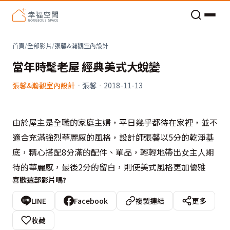
老屋預算分配與高 CP 值煥新術
首頁
/
全部影片
/
張馨&瀚觀室內設計
當年時髦老屋 經典美式大蛻變
張馨&瀚觀室內設計
·
張馨
·
2018-11-13
由於屋主是全職的家庭主婦，平日幾乎都待在家裡，並不
適合充滿強烈華麗感的風格，設計師張馨以5分的乾淨基
底，精心搭配8分滿的配件、單品，輕輕地帶出女主人期
待的華麗感，最後2分的留白，則使美式風格更加優雅
喜歡這部影片嗎?
LINE
Facebook
複製連結
更多
收藏