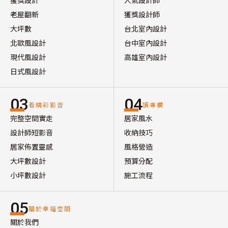
獲獎設計
人氣設計師
老屋翻新
獲獎設計師
大坪數
台北室內設計
北歐風設計
台中室內設計
現代風設計
高雄室內設計
日式風設計
03
04
看精彩影音
讀專欄
完整空間實走
居家風水
設計師短影音
收納技巧
居家佈置靈感
風格營造
大坪數設計
預算分配
小坪數設計
施工流程
05
關於幸福空間
關於我們