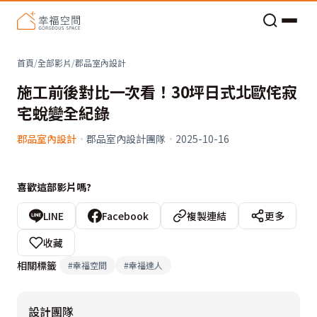
老屋預算分配與高 CP 值煥新術
首頁
/
全部影片
/
郡品室內設計
施工前後對比一次看！30坪日式北歐侘寂
宅蛻變全紀錄
郡品室內設計
·
郡品室內設計團隊
·
2025-10-16
喜歡這部影片嗎?
LINE
Facebook
複製連結
更多
收藏
相關標籤
#
幸福空間
#
幸福達人
設計團隊