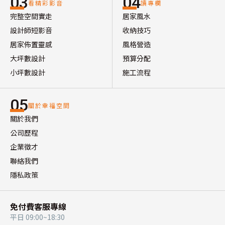
03
04
看精彩影音
讀專欄
完整空間實走
居家風水
設計師短影音
收納技巧
居家佈置靈感
風格營造
大坪數設計
預算分配
小坪數設計
施工流程
05
關於幸福空間
關於我們
公司歷程
企業徵才
聯絡我們
隱私政策
免付費客服專線
平日 09:00~18:30