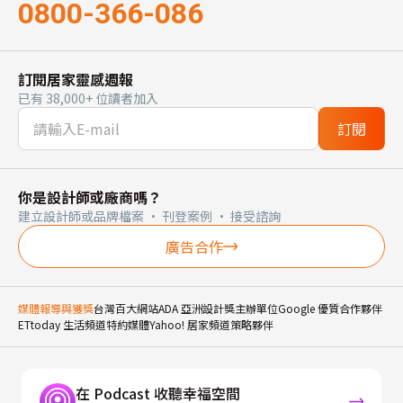
0800-366-086
訂閱居家靈感週報
已有 38,000+ 位讀者加入
訂閱
你是設計師或廠商嗎？
建立設計師或品牌檔案 · 刊登案例 · 接受諮詢
廣告合作
媒體報導與獲獎
台灣百大網站
ADA 亞洲設計獎主辦單位
Google 優質合作夥伴
ETtoday 生活頻道特約媒體
Yahoo! 居家頻道策略夥伴
在 Podcast 收聽幸福空間