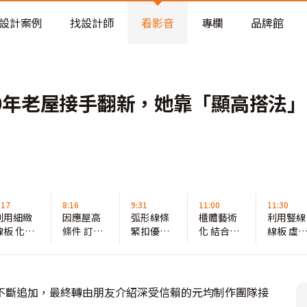
老屋預算分配與高 CP 值煥新術
設計案例
找設計師
看影音
專欄
品牌館
40年老屋接手翻新，她靠「顯高搭法
:17
8:16
9:31
11:00
11:30
利用細緻
因應屋高
弧形線條
櫃體藝術
利用豎線
線板 化解
條件 訂製
緊扣優雅
化 結合美
線板 虛
45cm層差
腰板比例
主題 氛圍
感與機能
抽屜分割
更為柔美
不斷追加，最終轉由朋友介紹深受信賴的元均制作團隊接