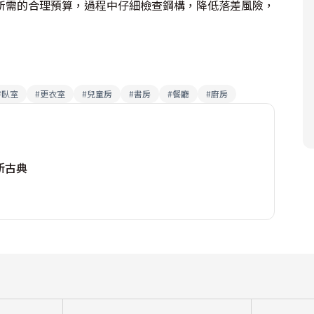
所需的合理預算，過程中仔細檢查鋼構，降低落差風險，
#
臥室
#
更衣室
#
兒童房
#
書房
#
餐廳
#
廚房
新古典