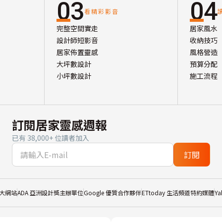
03
04
看精彩影音
完整空間實走
居家風水
設計師短影音
收納技巧
居家佈置靈感
風格營造
大坪數設計
預算分配
小坪數設計
施工流程
訂閱居家靈感週報
已有 38,000+ 位讀者加入
訂閱
大網站
ADA 亞洲設計獎主辦單位
Google 優質合作夥伴
ETtoday 生活頻道特約媒體
Y