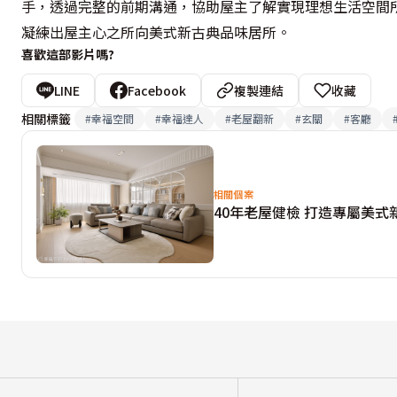
手，透過完整的前期溝通，協助屋主了解實現理想生活空間
凝練出屋主心之所向美式新古典品味居所。
喜歡這部影片嗎?
LINE
Facebook
複製連結
收藏
相關標籤
#
幸福空間
#
幸福達人
#
老屋翻新
#
玄關
#
客廳
相關個案
40年老屋健檢 打造專屬美式