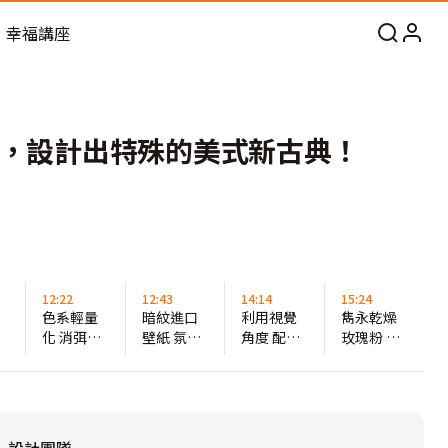
幸福講座
」，設計出特殊的美式新古典！
12:22
12:43
14:14
15:24
色系輕量
暗紋進口
利用視覺
雋永乾燥
化
化 消弭建
壁紙 氛圍
角度 配置
玫瑰粉 更
築高度壓
精緻柔和
兩種收納
為耐看柔
迫感
法
和