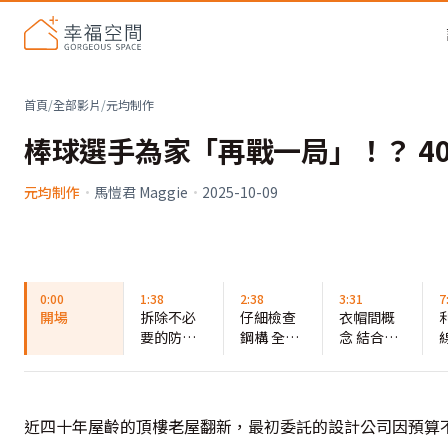
首頁
/
全部影片
/
元均制作
棒球選手為家「再戰一局」！？ 
元均制作
·
馬愷君 Maggie
·
2025-10-09
0:00
1:38
2:38
3:31
7
開場
拆除不必
仔細檢查
衣帽間概
要的防水
鋼構 全面
念 結合鞋
層 為老屋
養護安全
櫃衣物行
結構減重
無虞
李收納
近四十年屋齡的頂樓老屋翻新，最初委託的設計公司因預算