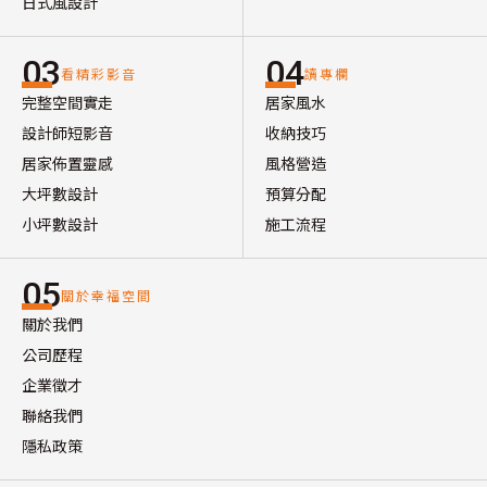
日式風設計
03
04
看精彩影音
讀專欄
完整空間實走
居家風水
設計師短影音
收納技巧
居家佈置靈感
風格營造
大坪數設計
預算分配
小坪數設計
施工流程
05
關於幸福空間
關於我們
公司歷程
企業徵才
聯絡我們
隱私政策