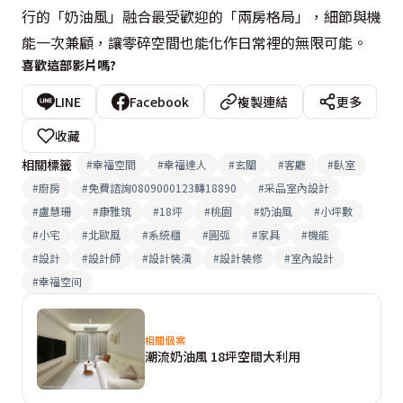
行的「奶油風」融合最受歡迎的「兩房格局」，細節與機
能一次兼顧，讓零碎空間也能化作日常裡的無限可能。
喜歡這部影片嗎?
LINE
Facebook
複製連結
更多
收藏
相關標籤
#
幸福空間
#
幸福達人
#
玄關
#
客廳
#
臥室
#
廚房
#
免費諮詢0809000123轉18890
#
采品室內設計
#
盧慧珊
#
康雅筑
#
18坪
#
桃園
#
奶油風
#
小坪數
#
小宅
#
北歐風
#
系統櫃
#
圓弧
#
家具
#
機能
#
設計
#
設計師
#
設計裝潢
#
設計裝修
#
室內設計
#
幸福空间
相關個案
潮流奶油風 18坪空間大利用