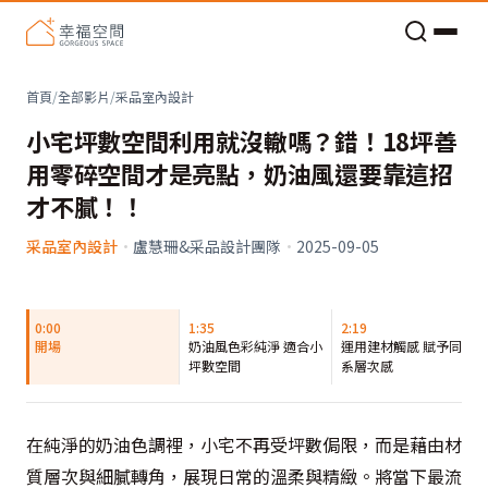
老屋預算分配與高 CP 值煥新術
首頁
/
全部影片
/
采品室內設計
小宅坪數空間利用就沒轍嗎？錯！18坪善
用零碎空間才是亮點，奶油風還要靠這招
才不膩！！
采品室內設計
·
盧慧珊&采品設計團隊
·
2025-09-05
0:00
1:35
2:19
開場
奶油風色彩純淨 適合小
運用建材觸感 賦予同色
坪數空間
系層次感
在純淨的奶油色調裡，小宅不再受坪數侷限，而是藉由材
質層次與細膩轉角，展現日常的溫柔與精緻。將當下最流