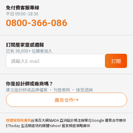
免付費客服專線
平日 09:00~18:30
0800-366-086
訂閱居家靈感週報
已有 38,000+ 位讀者加入
訂閱
你是設計師或廠商嗎？
建立設計師或品牌檔案 · 刊登案例 · 接受諮詢
廣告合作
媒體報導與獲獎
台灣百大網站
ADA 亞洲設計獎主辦單位
Google 優質合作夥伴
ETtoday 生活頻道特約媒體
Yahoo! 居家頻道策略夥伴