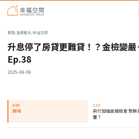
首頁
/
全部影片
/
幸福空間
升息停了房貸更難貸！？金檢變嚴
Ep.38
2025-06-06
0:00
1:13
開場
央行加強金融檢查 對房
響？