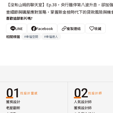
【沒有山姆的聊天室】Ep.38，央行雖停第八波升息，卻
查細節與購屋應對策略，掌握新金檢時代下的貸款風險與機
喜歡這部影片嗎?
LINE
Facebook
複製連結
收藏
相關標籤
#
幸福空間
#
幸福達人
01
02
找設計靈感
找設計師
獲獎設計
人氣設計師
老屋翻新
獲獎設計師