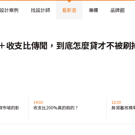
老屋預算分配與高 CP 值煥新術
設計案例
找設計師
看影音
專欄
品牌館
＋收支比傳聞，到底怎麼貸才不被刷掉
14:33
22:33
貸市場的影
收支比200%真的假的？
房貸審核標