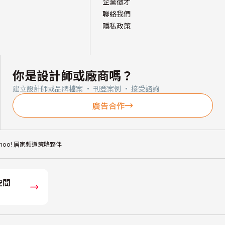
企業徵才
聯絡我們
隱私政策
你是設計師或廠商嗎？
建立設計師或品牌檔案 · 刊登案例 · 接受諮詢
廣告合作
ahoo! 居家頻道策略夥伴
空間