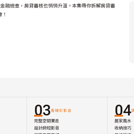
加強金融檢查，房貸審核也悄悄升溫。本集帶你拆解房貸審
會！
03
04
看精彩影音
完整空間實走
居家風水
設計師短影音
收納技巧