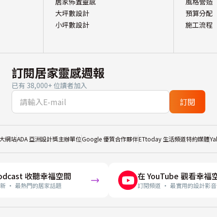
居家佈置靈感
風格營造
大坪數設計
預算分配
小坪數設計
施工流程
訂閱居家靈感週報
已有 38,000+ 位讀者加入
訂閱
大網站
ADA 亞洲設計獎主辦單位
Google 優質合作夥伴
ETtoday 生活頻道特約媒體
Y
odcast 收聽幸福空間
在 YouTube 觀看幸福
新 · 最熱門的居家話題
訂閱頻道 · 最實用的設計影音