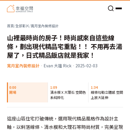
老屋預算分配與高 CP 值煥新術
首頁
/
全部影片
/
寬月室內裝修設計
山裡最時尚的房子！時尚感來自這些線
條，劃出現代精品宅重點！！ 不用再去湯
屋了，日式精品飯店就是我家！
寬月室內裝修設計
·
Evan 大雄 Rick
·
2025-02-03
0:00
1:09
1:34
開場
清水模Ｘ大理石 空間色
線條勾勒立體感 空間向
系純粹化
上放大延伸
這座山區住宅打破傳統，選用現代精品風格作為設計主
軸，以俐落線條、清水模和大理石等時尚材質，完美呈現