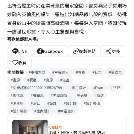
出符合屋主時尚產業背景的居家空間；書房與兒子房則巧
妙融入英倫風的設計，營造出如精品飯店般的質感，彷彿
置身於山中的隱藏版高級酒店，每每踏入空間，猶如發現
一處隱世珍寶，令人心生驚艷與喜悅。
喜歡這部影片嗎?
LINE
Facebook
複製連結
更多
收藏
相關標籤
#
幸福空間
#
幸福達人
#
客廳
#
臥室
#
更衣室
#
書房
#
餐廳
#
廚房
#
浴室
#
免費諮詢0809000123轉26799
#
寬月設計
#
Evan
#
35坪
#
現代風
#
奢華風
#
老屋翻新
#
英倫風
#
新店
#
清水模
#
浴缸
#
設計
#
設計師
#
設計裝潢
#
設計裝修
#
室內設計
#
幸福空间
相關個案
沈穩‧雅逸‧醇厚|現代風|35坪