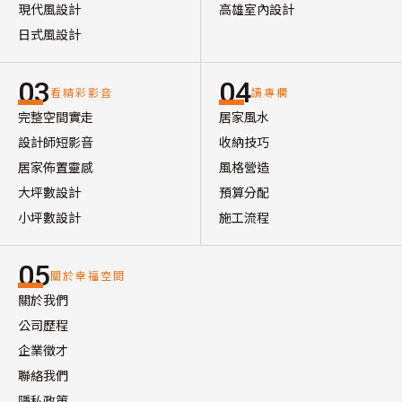
現代風設計
高雄室內設計
日式風設計
03
04
看精彩影音
讀專欄
完整空間實走
居家風水
設計師短影音
收納技巧
居家佈置靈感
風格營造
大坪數設計
預算分配
小坪數設計
施工流程
05
關於幸福空間
關於我們
公司歷程
企業徵才
聯絡我們
隱私政策