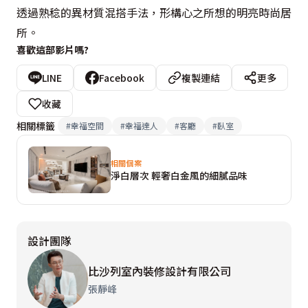
透過熟稔的異材質混搭手法，形構心之所想的明亮時尚居
所。
喜歡這部影片嗎?
LINE
Facebook
複製連結
更多
收藏
相關標籤
#
幸福空間
#
幸福達人
#
客廳
#
臥室
相關個案
淨白層次 輕奢白金風的細膩品味
設計團隊
比沙列室內裝修設計有限公司
張靜峰