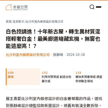
老屋預算分配與高 CP 值煥新術
首頁
/
全部影片
/
比沙列室內裝修設計有限公司
白色控請進！十年新古屋，轉生異材質混
搭輕奢白金！最美廊道暗藏玄機，無窗也
能這麼亮！？
比沙列室內裝修設計有限公司
·
張靜峰
·
2024-10-18
0:00
1:52
2:19
開場
利用材質質感 創造白色
鍍鈦表現奢華感 適當比
層次感
例串聯全場域
屋主喜愛比沙列室內裝修設計的白金奢華風的作品，遂找
到張靜峰設計總監協助新居設計，將舊有裝潢全數拆除，