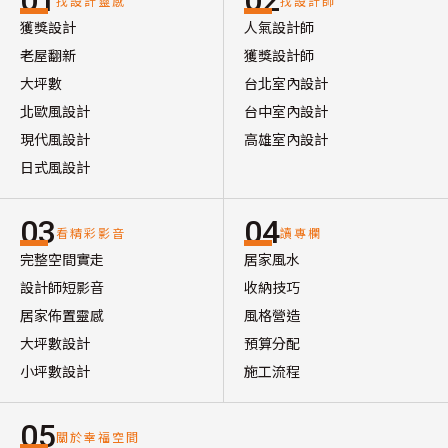
01
02
找設計靈感
找設計師
獲獎設計
人氣設計師
老屋翻新
獲獎設計師
大坪數
台北室內設計
北歐風設計
台中室內設計
現代風設計
高雄室內設計
日式風設計
03
04
看精彩影音
讀專欄
完整空間實走
居家風水
設計師短影音
收納技巧
居家佈置靈感
風格營造
大坪數設計
預算分配
小坪數設計
施工流程
05
關於幸福空間