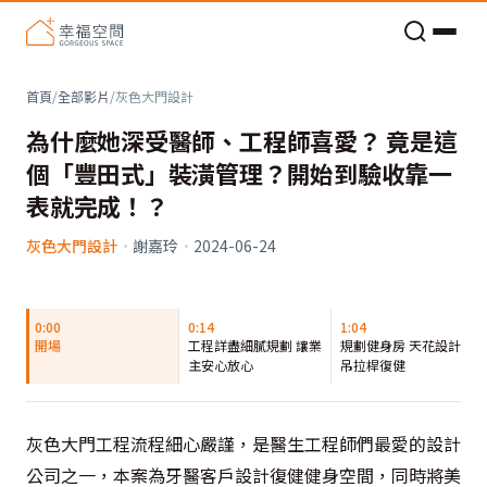
老屋預算分配與高 CP 值煥新術
首頁
/
全部影片
/
灰色大門設計
為什麼她深受醫師、工程師喜愛？ 竟是這
個「豐田式」裝潢管理？開始到驗收靠一
表就完成！？
灰色大門設計
·
謝嘉玲
·
2024-06-24
0:00
0:14
1:04
開場
工程詳盡細膩規劃 讓業
規劃健身房 天花設計懸
主安心放心
吊拉桿復健
灰色大門工程流程細心嚴謹，是醫生工程師們最愛的設計
公司之一，本案為牙醫客戶設計復健健身空間，同時將美