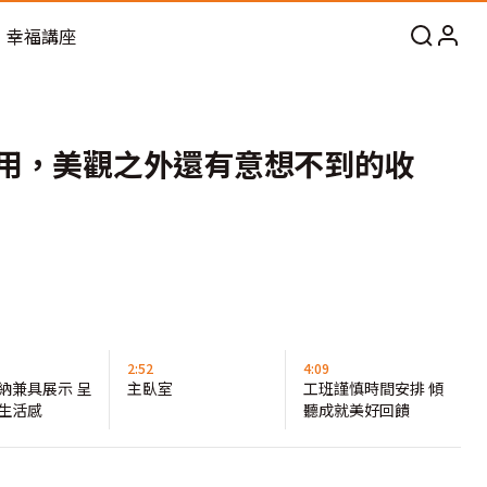
幸福講座
用，美觀之外還有意想不到的收
2:52
4:09
納兼具展示 呈
主臥室
工班謹慎時間安排 傾
生活感
聽成就美好回饋