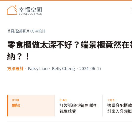
首頁
/
全部影片
/
方澤設計
零食櫃做太深不好？端景櫃竟然在
納？！
方澤設計
·
Patsy Liao、Kelly Cheng
·
2024-06-17
0:00
0:49
1:03
開場
訂製弧線型餐桌 緩衝
適當分配櫃體
視覺感受
計家入分類