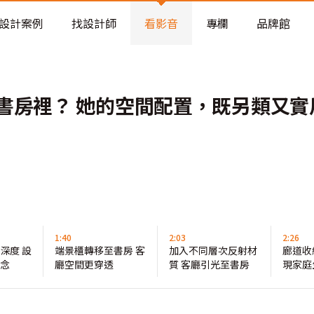
老屋預算分配與高 CP 值煥新術
設計案例
找設計師
看影音
專欄
品牌館
書房裡？ 她的空間配置，既另類又實
1:40
2:03
2:26
深度 設
端景櫃轉移至書房 客
加入不同層次反射材
廊道收
概念
廳空間更穿透
質 客廳引光至書房
現家庭