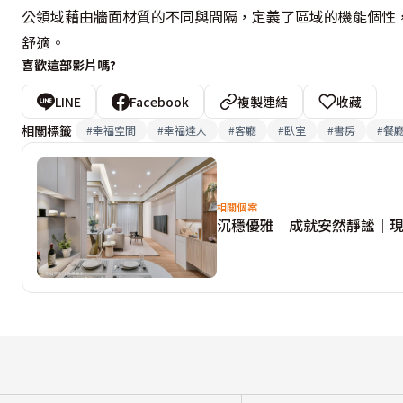
公領域藉由牆面材質的不同與間隔，定義了區域的機能個性
舒適。
喜歡這部影片嗎?
LINE
Facebook
複製連結
收藏
相關標籤
#
幸福空間
#
幸福達人
#
客廳
#
臥室
#
書房
#
餐
相關個案
沉穩優雅│成就安然靜謐│現