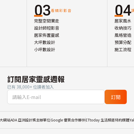
03
04
看精彩影音
完整空間實走
居家風水
設計師短影音
收納技巧
居家佈置靈感
風格營造
大坪數設計
預算分配
小坪數設計
施工流程
訂閱居家靈感週報
已有 38,000+ 位讀者加入
訂閱
大網站
ADA 亞洲設計獎主辦單位
Google 優質合作夥伴
ETtoday 生活頻道特約媒體
Y