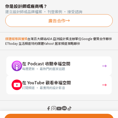
你是設計師或廠商嗎？
建立設計師或品牌檔案 · 刊登案例 · 接受諮詢
廣告合作
媒體報導與獲獎
台灣百大網站
ADA 亞洲設計獎主辦單位
Google 優質合作夥伴
ETtoday 生活頻道特約媒體
Yahoo! 居家頻道策略夥伴
在 Podcast 收聽幸福空間
每週更新 · 最熱門的居家話題
在 YouTube 觀看幸福空間
訂閱頻道 · 最實用的設計影音
© 2026 幸福空間 Gorgeous Space Co., Ltd.