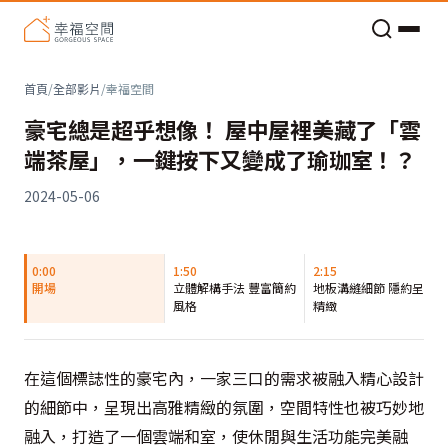
老屋預算分配與高 CP 值煥新術
首頁
/
全部影片
/
幸福空間
豪宅總是超乎想像！ 屋中屋裡美藏了「雲
端茶屋」，一鍵按下又變成了瑜珈室！？
2024-05-06
0:00
1:50
2:15
開場
立體解構手法 豐富簡約
地板溝縫細節 隱約呈現
風格
精緻
在這個標誌性的豪宅內，一家三口的需求被融入精心設計
的細節中，呈現出高雅精緻的氛圍，空間特性也被巧妙地
融入，打造了一個雲端和室，使休閒與生活功能完美融