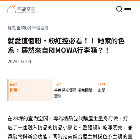
老屋預算分配與高 CP 值煥新術
首頁
/
全部影片
/
幸福空間
就愛這個粉，粉紅控必看！！ 她家的色
系，居然來自RIMOWA行李箱？！
2024-03-04
0:00
1:09
1:27
開場
善用採光優勢 淺色開闊
玄關
空間
在28坪的室內空間，專為精品包代購屋主量身訂做，打
造了一座融入精品的精品小豪宅。整體設計乾淨明亮，兼
具儲物與辦公功能，同時完美契合屋主對粉色系主調的喜