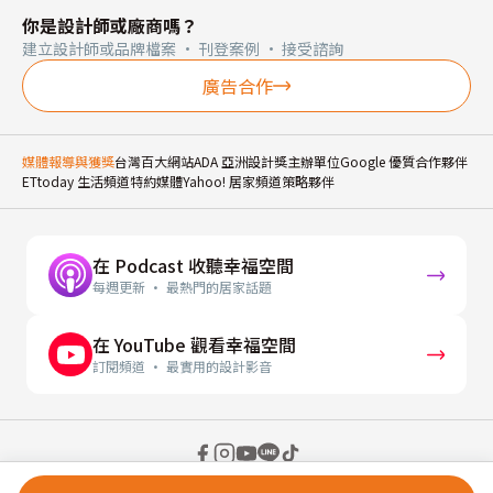
你是設計師或廠商嗎？
建立設計師或品牌檔案 · 刊登案例 · 接受諮詢
廣告合作
媒體報導與獲獎
台灣百大網站
ADA 亞洲設計獎主辦單位
Google 優質合作夥伴
ETtoday 生活頻道特約媒體
Yahoo! 居家頻道策略夥伴
在 Podcast 收聽幸福空間
每週更新 · 最熱門的居家話題
在 YouTube 觀看幸福空間
訂閱頻道 · 最實用的設計影音
© 2026 幸福空間 Gorgeous Space Co., Ltd.