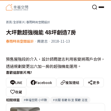
老屋預算分配與高 CP 值煥新術
首頁
/
全部影片
/
春雨時尚空間設計
大坪數超強機能 48坪創造7房
春雨時尚空間設計
·
周建志
·
2018-11-13
預售屋階段的介入，設計師周建志利用客變將兩戶合併，
透過規劃變更出六加一房的超強機能運用。
喜歡這部影片嗎?
LINE
Facebook
複製連結
更多
收藏
相關標籤
#
幸福空間 小坪數
#
玄關 客廳 臥室 餐廳 浴室