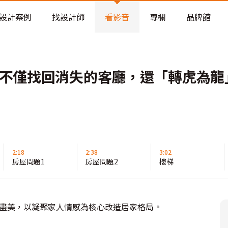
老屋預算分配與高 CP 值煥新術
設計案例
找設計師
看影音
專欄
品牌館
招不僅找回消失的客廳，還「轉虎為龍
2:18
2:38
3:02
房屋問題1
房屋問題2
樓梯
善盡美，以凝聚家人情感為核心改造居家格局。