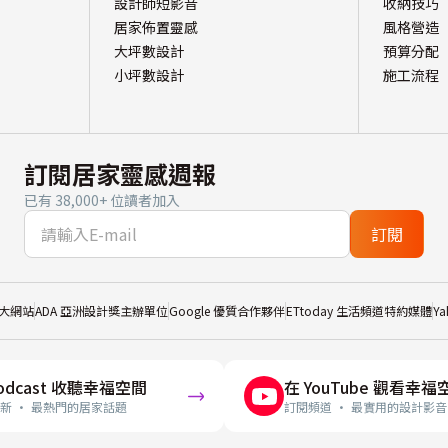
設計師短影音
收納技巧
居家佈置靈感
風格營造
大坪數設計
預算分配
小坪數設計
施工流程
訂閱居家靈感週報
已有 38,000+ 位讀者加入
訂閱
大網站
ADA 亞洲設計獎主辦單位
Google 優質合作夥伴
ETtoday 生活頻道特約媒體
Y
odcast 收聽幸福空間
在 YouTube 觀看幸福
新 · 最熱門的居家話題
訂閱頻道 · 最實用的設計影音