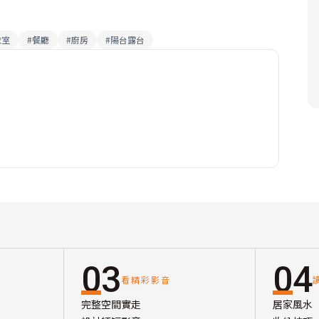
衣室
#
餐廳
#
廚房
#
陽台露台
03
04
看精彩影音
完整空間實走
居家風水