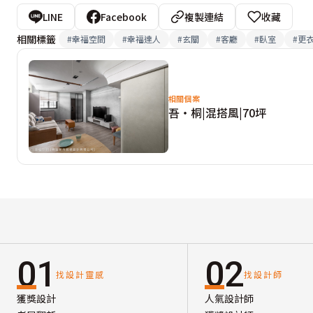
LINE
Facebook
複製連結
收藏
相關標籤
#
幸福空間
#
幸福達人
#
玄關
#
客廳
#
臥室
#
更
相關個案
吾‧桐|混搭風|70坪
01
02
找設計靈感
找設計師
獲獎設計
人氣設計師