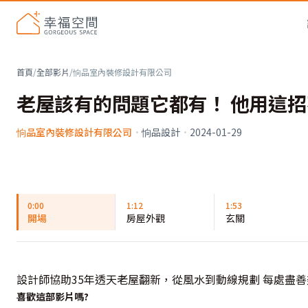
首頁
/
全部影片
/
恦品室內裝修設計有限公司
老屋該有的問題它都有！ 他用這
恦品室內裝修設計有限公司
·
恦品設計
·
2024-01-29
0:00
1:12
1:53
開場
房屋外觀
玄關
設計師協助35年透天老屋翻新，從風水到動線規劃 每處盡
喜歡這部影片嗎?