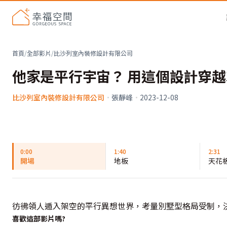
首頁
/
全部影片
/
比沙列室內裝修設計有限公司
他家是平行宇宙？ 用這個設計穿越
比沙列室內裝修設計有限公司
·
張靜峰
·
2023-12-08
0:00
1:40
2:31
開場
地板
天花
彷彿領人遁入架空的平行異想世界，考量別墅型格局受制，決定以
喜歡這部影片嗎?