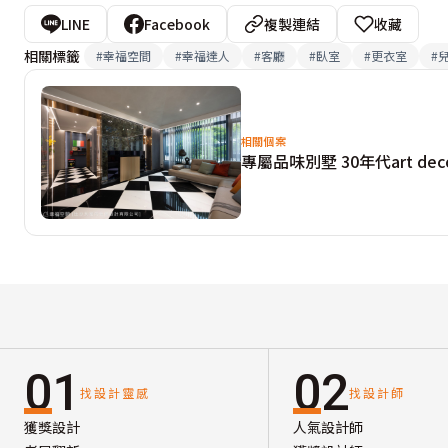
LINE
Facebook
複製連結
收藏
相關標籤
#
幸福空間
#
幸福達人
#
客廳
#
臥室
#
更衣室
#
相關個案
專屬品味別墅 30年代art de
01
02
找設計靈感
找設計師
獲獎設計
人氣設計師