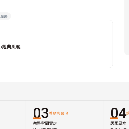
兒童房
co經典風範
03
04
看精彩影音
完整空間實走
居家風水