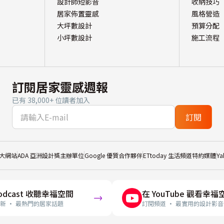
設計師短影音
收納技巧
居家佈置靈感
風格營造
大坪數設計
預算分配
小坪數設計
施工流程
訂閱居家靈感週報
已有 38,000+ 位讀者加入
訂閱
大網站
ADA 亞洲設計獎主辦單位
Google 優質合作夥伴
ETtoday 生活頻道特約媒體
Y
odcast 收聽幸福空間
在 YouTube 觀看幸福
新 · 最熱門的居家話題
訂閱頻道 · 最實用的設計影音