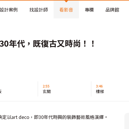
老屋預算分配與高 CP 值煥新術
設計案例
找設計師
看影音
專欄
品牌館
30年代，既復古又時尚！！
2:55
3:46
板
玄關
樓梯
art deco，即30年代時興的裝飾藝術風格演繹。