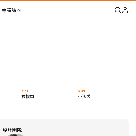
幸福講座
5:31
6:04
衣帽間
小孩房
設計團隊