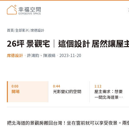
首頁
/
全部影片
/
席德設計
26坪 景觀宅｜這個設計 居然讓
席德設計
·
許鴻鈞、陳淑絹
·
2023-11-20
0:00
0:44
1:12
開場
光影變幻的空間
屋主需求：想要
一間北海道景觀
房
把北海道的景觀房搬回台灣！坐在窗前就可以享受夜景。兩