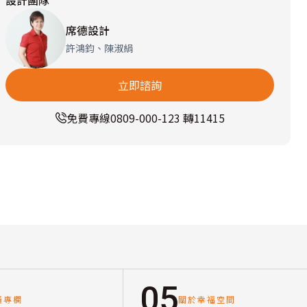
設計團隊
席德設計
許鴻鈞、陳淑絹
立即諮詢
免費專線
0809-000-123 轉11415
05
讀專欄
關於幸福空間