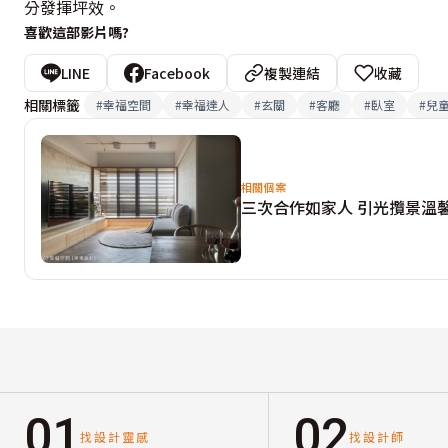
分發揮坪效。
喜歡這部影片嗎?
LINE
Facebook
複製連結
收藏
相關標籤
#
幸福空間
#
幸福達人
#
玄關
#
客廳
#
臥室
#
兒
相關個案
三次合作如家人 引光攬景溫馨
01
02
找設計靈感
找設計師