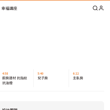
幸福講座
4:58
5:40
6:22
廚房建材 抗指紋
兒子房
主臥房
抗油煙