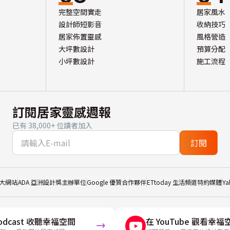
完整空間實走
居家風水
設計師短影音
收納技巧
居家佈置靈感
風格營造
大坪數設計
預算分配
小坪數設計
施工流程
訂閱居家靈感週報
已有 38,000+ 位讀者加入
訂閱
大網站
ADA 亞洲設計獎主辦單位
Google 優質合作夥伴
ETtoday 生活頻道特約媒體
Y
odcast 收聽幸福空間
在 YouTube 觀看幸福