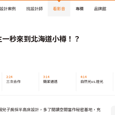
老屋預算分配與高 CP 值煥新術
設計案例
找設計師
看影音
專欄
品牌館
屋主一秒來到北海道小樽！？
2:24
3:14
4:14
三次合作
簡潔通透
自然光v.s.燈光
個兒子房採半高床設計，多了閱讀空間當作秘密基地，充