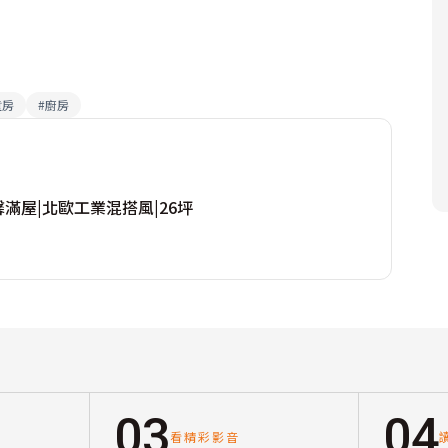
童房
#
廚房
滿屋|北歐工業混搭風|26坪
03
04
看精彩影音