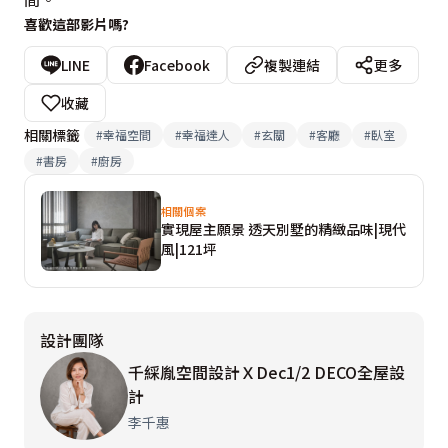
喜歡這部影片嗎?
LINE
Facebook
複製連結
更多
收藏
相關標籤
#
幸福空間
#
幸福達人
#
玄關
#
客廳
#
臥室
#
書房
#
廚房
相關個案
實現屋主願景 透天別墅的精緻品味|現代
風|121坪
設計團隊
千綵胤空間設計ＸDec1/2 DECO全屋設
計
李千惠