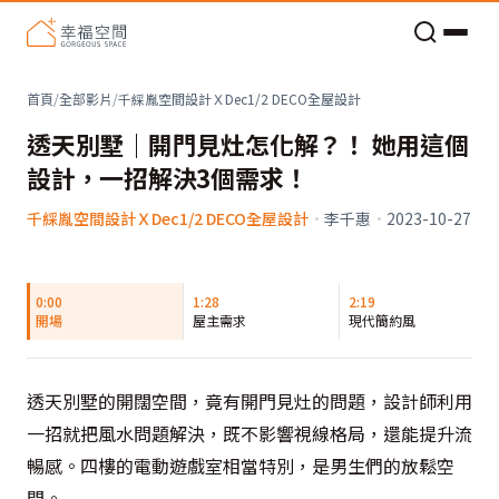
老屋預算分配與高 CP 值煥新術
首頁
/
全部影片
/
千綵胤空間設計ＸDec1/2 DECO全屋設計
透天別墅｜開門見灶怎化解？！ 她用這個
設計，一招解決3個需求！
千綵胤空間設計ＸDec1/2 DECO全屋設計
·
李千惠
·
2023-10-27
0:00
1:28
2:19
開場
屋主需求
現代簡約風
透天別墅的開闊空間，竟有開門見灶的問題，設計師利用
一招就把風水問題解決，既不影響視線格局，還能提升流
暢感。四樓的電動遊戲室相當特別，是男生們的放鬆空
間。