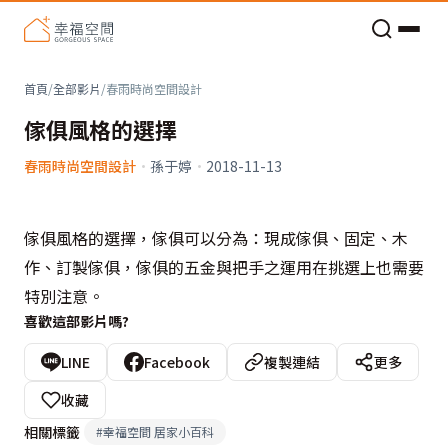
老屋預算分配與高 CP 值煥新術
首頁
/
全部影片
/
春雨時尚空間設計
傢俱風格的選擇
春雨時尚空間設計
·
孫于婷
·
2018-11-13
傢俱風格的選擇，傢俱可以分為：現成傢俱、固定、木
作、訂製傢俱，傢俱的五金與把手之運用在挑選上也需要
特別注意。
喜歡這部影片嗎?
LINE
Facebook
複製連結
更多
收藏
相關標籤
#
幸福空間 居家小百科