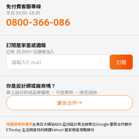
免付費客服專線
平日 09:00~18:30
0800-366-086
訂閱居家靈感週報
已有 38,000+ 位讀者加入
訂閱
你是設計師或廠商嗎？
建立設計師或品牌檔案 · 刊登案例 · 接受諮詢
廣告合作
媒體報導與獲獎
台灣百大網站
ADA 亞洲設計獎主辦單位
Google 優質合作夥伴
ETtoday 生活頻道特約媒體
Yahoo! 居家頻道策略夥伴