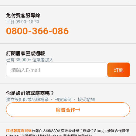
免付費客服專線
平日 09:00~18:30
0800-366-086
訂閱居家靈感週報
已有 38,000+ 位讀者加入
訂閱
你是設計師或廠商嗎？
建立設計師或品牌檔案 · 刊登案例 · 接受諮詢
廣告合作
媒體報導與獲獎
台灣百大網站
ADA 亞洲設計獎主辦單位
Google 優質合作夥伴
ETtoday 生活頻道特約媒體
Yahoo! 居家頻道策略夥伴