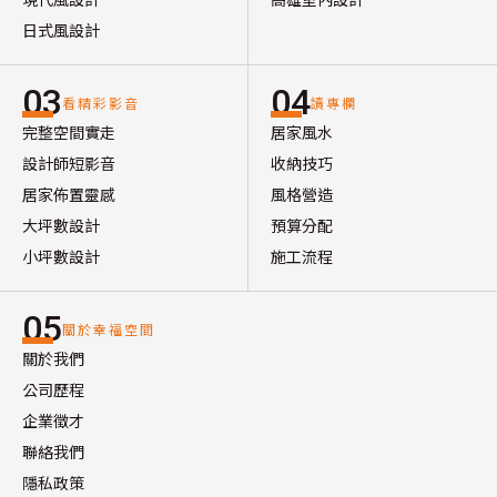
日式風設計
03
04
看精彩影音
讀專欄
完整空間實走
居家風水
設計師短影音
收納技巧
居家佈置靈感
風格營造
大坪數設計
預算分配
小坪數設計
施工流程
05
關於幸福空間
關於我們
公司歷程
企業徵才
聯絡我們
隱私政策