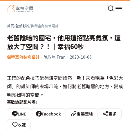
老屋預算分配與高 CP 值煥新術
首頁
/
全部影片
/
傑秝室內裝修設計
老舊陰暗的國宅，他用這招點亮氣氛，還
放大了空間？！｜幸福60秒
傑秝室內裝修設計
·
陳政煌 Fran
·
2023-10-06
正確的配色技巧能夠讓空間煥然一新！來看稱為「色彩大
師」的設計師的案場示範，如何將老舊暗黑的地方，變成
明亮獨特的空間。
喜歡這部影片嗎?
LINE
Facebook
複製連結
更多
收藏