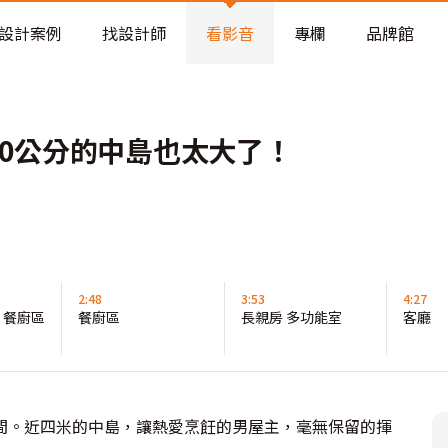
老屋預算分配與高 CP 值煥新術
設計案例
找設計師
看影音
專欄
品牌館
0公分的中島也太大了！
2:48
3:53
4:27
 餐廚區
餐廚區
長親房 多功能室
客廳
間。近四米的中島，讓熱愛烹飪的男屋主，毫無保留的揮