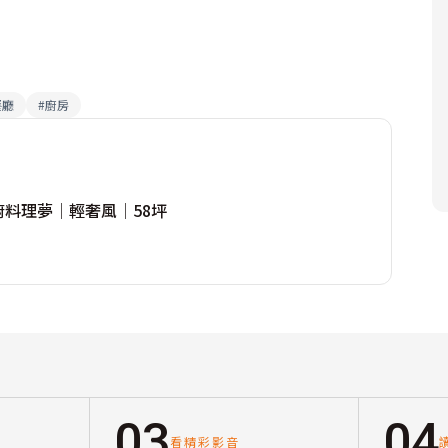
餐廳
#
廚房
廚料理夢│輕奢風│58坪
03
04
看精彩影音