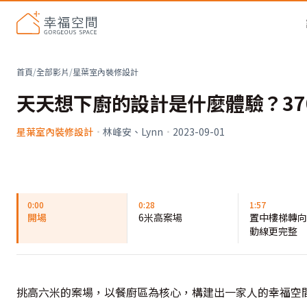
首頁
/
全部影片
/
星葉室內裝修設計
天天想下廚的設計是什麼體驗？37
星葉室內裝修設計
·
林峰安、Lynn
·
2023-09-01
0:00
0:28
1:57
開場
6米高案場
置中樓梯轉向
動線更完整
挑高六米的案場，以餐廚區為核心，構建出一家人的幸福空