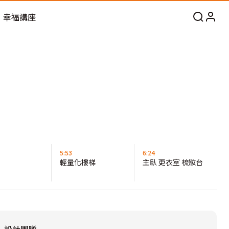
幸福講座
5:53
6:24
輕量化樓梯
主臥 更衣室 梳妝台