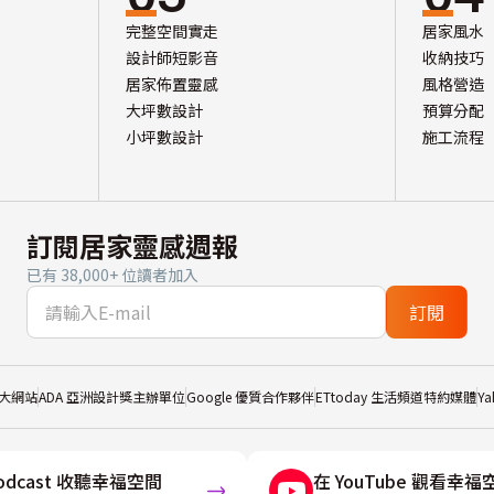
完整空間實走
居家風水
設計師短影音
收納技巧
居家佈置靈感
風格營造
大坪數設計
預算分配
小坪數設計
施工流程
訂閱居家靈感週報
已有 38,000+ 位讀者加入
訂閱
大網站
ADA 亞洲設計獎主辦單位
Google 優質合作夥伴
ETtoday 生活頻道特約媒體
Y
odcast 收聽幸福空間
在 YouTube 觀看幸福