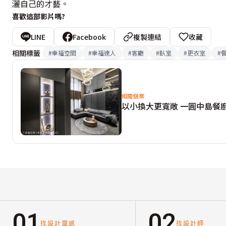
灑自己的才藝。
喜歡這部影片嗎?
LINE
Facebook
複製連結
收藏
相關標籤
#
幸福空間
#
幸福達人
#
客廳
#
臥室
#
更衣室
#
相關個案
以小換大更寬敞 一圓中島餐
01
02
找設計靈感
找設計師