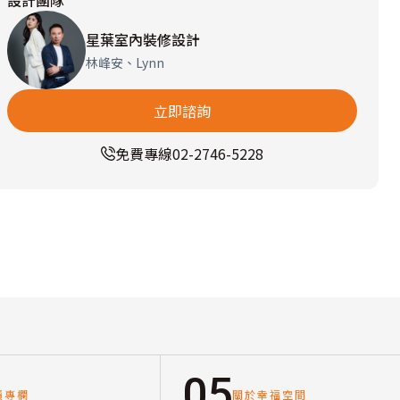
設計團隊
星葉室內裝修設計
林峰安、Lynn
立即諮詢
免費專線
02-2746-5228
05
讀專欄
關於幸福空間