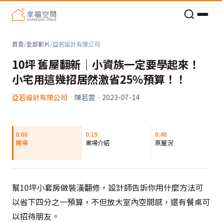
老屋預算分配與高 CP 值煥新術
首頁
/
全部影片
/
亞若設計有限公司
10坪 舊屋翻新｜小資族一定要學起來！
小宅用這幾招居然激省25％預算！！
亞若設計有限公司
·
陳若雲
·
2023-07-14
0:00
0:19
0:48
開場
案場介紹
原屋況
幫10坪小套房做裝潢翻修，設計師告訴你用什麼方法可
以省下四分之一預算，不但放大室內空間感，還有餐桌可
以招待朋友。