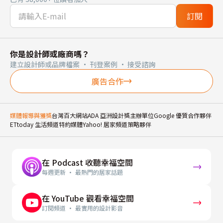
訂閱
你是設計師或廠商嗎？
建立設計師或品牌檔案 · 刊登案例 · 接受諮詢
廣告合作
媒體報導與獲獎
台灣百大網站
ADA 亞洲設計獎主辦單位
Google 優質合作夥伴
ETtoday 生活頻道特約媒體
Yahoo! 居家頻道策略夥伴
在 Podcast 收聽幸福空間
每週更新 · 最熱門的居家話題
在 YouTube 觀看幸福空間
訂閱頻道 · 最實用的設計影音