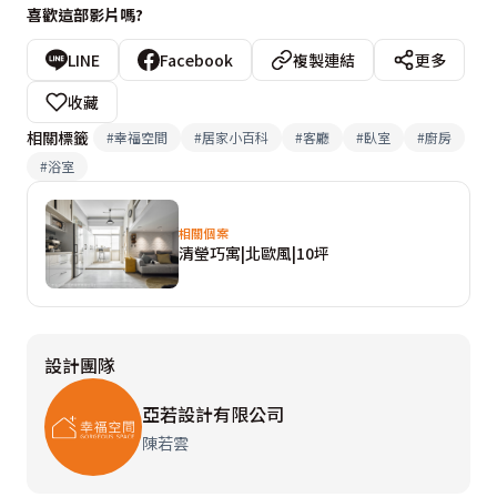
喜歡這部影片嗎?
LINE
Facebook
複製連結
更多
收藏
相關標籤
#
幸福空間
#
居家小百科
#
客廳
#
臥室
#
廚房
#
浴室
相關個案
清瑩巧寓|北歐風|10坪
設計團隊
亞若設計有限公司
陳若雲