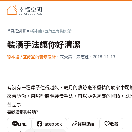
首頁
/
全部影片
/
德本迪 / 宜荷室內裝修設計
裝潢手法讓你好清潔
德本迪 / 宜荷室內裝修設計
·
宋雯鈴、宋志鍾
·
2018-11-13
有沒有一種房子住得越久，歲月的痕跡毫不留情的於家中踢腳
來告訴你，用哪些聰明裝潢手法，可以避免灰塵的堆積，或
苦差事。
喜歡這部影片嗎?
LINE
Facebook
複製連結
收藏