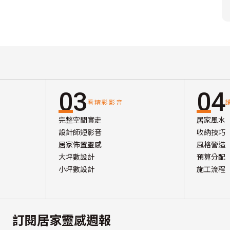
03
04
看精彩影音
完整空間實走
居家風水
設計師短影音
收納技巧
居家佈置靈感
風格營造
大坪數設計
預算分配
小坪數設計
施工流程
訂閱居家靈感週報