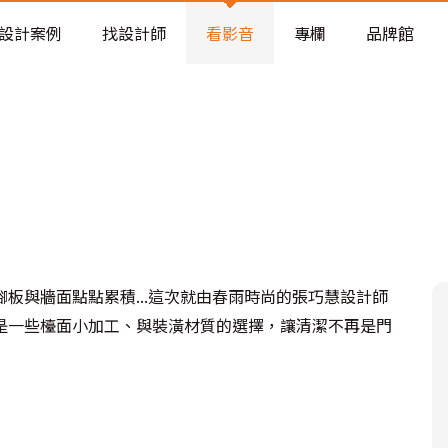
老屋預算分配與高 CP 值煥新術
設計案例
找設計師
看影音
專欄
品牌館
板與牆面點點累積...這次就由春雨時尚的張巧慧設計師
是一些檯面小加工、與裝潢材質的選擇，讓清潔不再是門