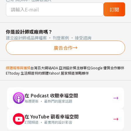
訂閱
你是設計師或廠商嗎？
建立設計師或品牌檔案 · 刊登案例 · 接受諮詢
廣告合作
媒體報導與獲獎
台灣百大網站
ADA 亞洲設計獎主辦單位
Google 優質合作夥伴
ETtoday 生活頻道特約媒體
Yahoo! 居家頻道策略夥伴
在 Podcast 收聽幸福空間
每週更新 · 最熱門的居家話題
在 YouTube 觀看幸福空間
訂閱頻道 · 最實用的設計影音