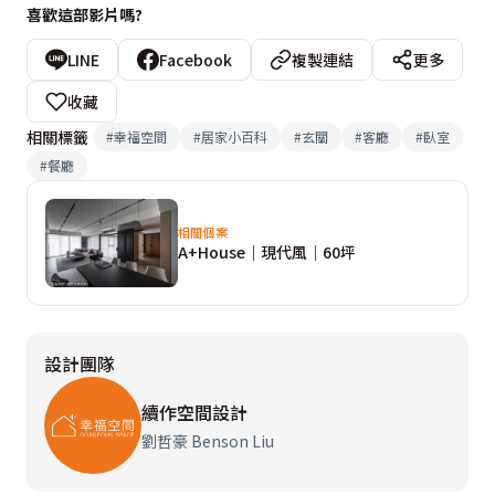
喜歡這部影片嗎?
LINE
Facebook
複製連結
更多
收藏
相關標籤
#
幸福空間
#
居家小百科
#
玄關
#
客廳
#
臥室
#
餐廳
相關個案
A+House｜現代風｜60坪
設計團隊
續作空間設計
劉哲豪 Benson Liu