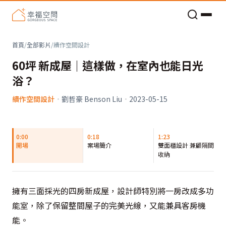
老屋預算分配與高 CP 值煥新術
首頁
/
全部影片
/
續作空間設計
60坪 新成屋｜這樣做，在室內也能日光
浴？
續作空間設計
·
劉哲豪 Benson Liu
·
2023-05-15
0:00
0:18
1:23
開場
案場簡介
雙面櫃設計 兼顧隔間和
收納
擁有三面採光的四房新成屋，設計師特別將一房改成多功
能室，除了保留整間屋子的完美光線，又能兼具客房機
能。