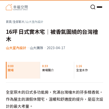
老屋預算分配與高 CP 值煥新術
首頁
/
全部影片
/
山大室內設計
16坪 日式實木宅｜被香氣圍繞的台灣檜
木
山大室內設計
·
山大團隊
·
2023-04-17
0:00
0:33
1:16
開場
案場簡介
全室木作
全室原木的日式多功能房，充滿台灣檜木的芬多精香氣，
作為屋主的渡假休閒宅，溫暖和舒適度的提升，是這次設
計的最大考量。