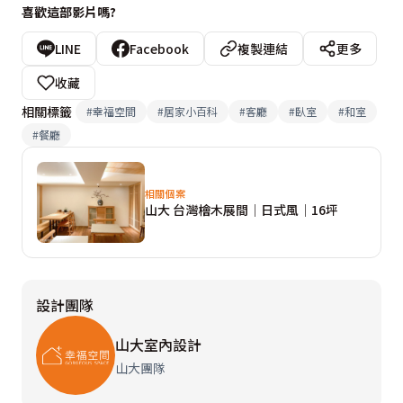
喜歡這部影片嗎?
LINE
Facebook
複製連結
更多
收藏
相關標籤
#
幸福空間
#
居家小百科
#
客廳
#
臥室
#
和室
#
餐廳
相關個案
山大 台灣檜木展間│日式風│16坪
設計團隊
山大室內設計
山大團隊