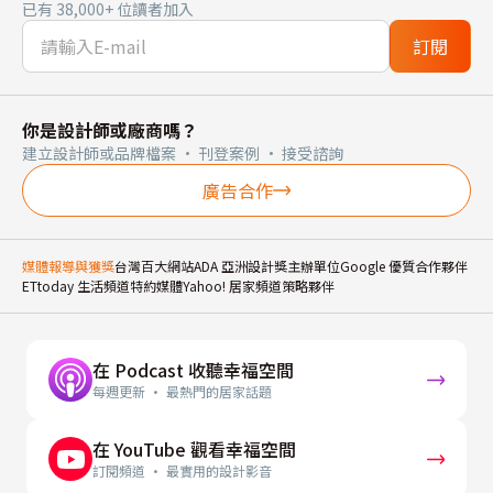
已有 38,000+ 位讀者加入
訂閱
你是設計師或廠商嗎？
建立設計師或品牌檔案 · 刊登案例 · 接受諮詢
廣告合作
媒體報導與獲獎
台灣百大網站
ADA 亞洲設計獎主辦單位
Google 優質合作夥伴
ETtoday 生活頻道特約媒體
Yahoo! 居家頻道策略夥伴
在 Podcast 收聽幸福空間
每週更新 · 最熱門的居家話題
在 YouTube 觀看幸福空間
訂閱頻道 · 最實用的設計影音