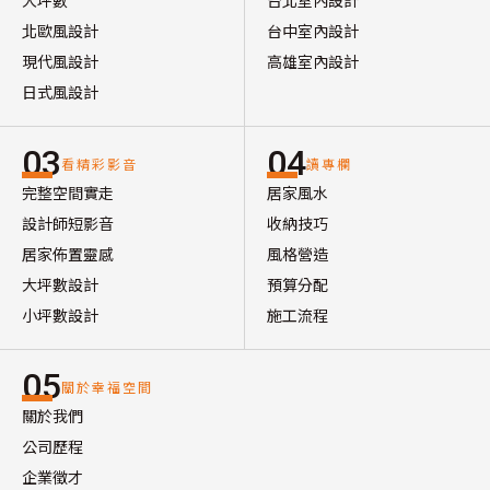
大坪數
台北室內設計
北歐風設計
台中室內設計
現代風設計
高雄室內設計
日式風設計
03
04
看精彩影音
讀專欄
完整空間實走
居家風水
設計師短影音
收納技巧
居家佈置靈感
風格營造
大坪數設計
預算分配
小坪數設計
施工流程
05
關於幸福空間
關於我們
公司歷程
企業徵才